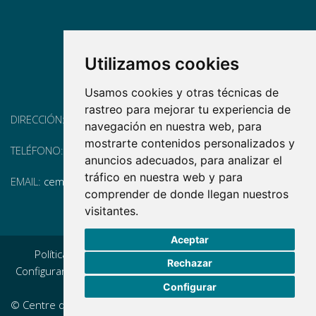
Utilizamos cookies
Usamos cookies y otras técnicas de
rastreo para mejorar tu experiencia de
DIRECCIÓN:
Pg. Vall d'Hebron, 119-129, 08035 Barcelona
navegación en nuestra web, para
mostrarte contenidos personalizados y
TELÉFONO:
(+34) 93 175 15 55
anuncios adecuados, para analizar el
tráfico en nuestra web y para
EMAIL:
cem-cat@cem-cat.org
comprender de donde llegan nuestros
visitantes.
Aceptar
Política de privacidad
|
Aviso legal
|
Política de cookies
|
Rechazar
Configurar cookies
|
Condiciones generales de contratación
Configurar
|
Política de redes redes sociales
© Centre d'Esclerosi Múltiple de Catalunya