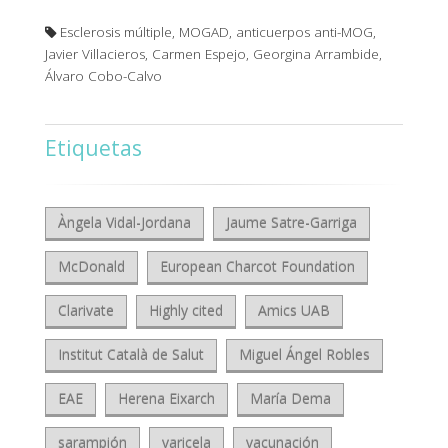
Esclerosis múltiple, MOGAD, anticuerpos anti-MOG,
Javier Villacieros, Carmen Espejo, Georgina Arrambide,
Álvaro Cobo-Calvo
Etiquetas
Àngela Vidal-Jordana
Jaume Satre-Garriga
McDonald
European Charcot Foundation
Clarivate
Highly cited
Amics UAB
Institut Català de Salut
Miguel Ángel Robles
EAE
Herena Eixarch
María Dema
sarampión
varicela
vacunación