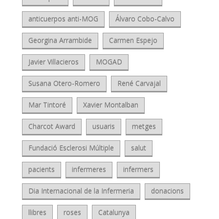
anticuerpos anti-MOG
Álvaro Cobo-Calvo
Georgina Arrambide
Carmen Espejo
Javier Villacieros
MOGAD
Susana Otero-Romero
René Carvajal
Mar Tintoré
Xavier Montalban
Charcot Award
usuaris
metges
Fundació Esclerosi Múltiple
salut
pacients
infermeres
infermers
Dia Internacional de la Infermeria
donacions
llibres
roses
Catalunya