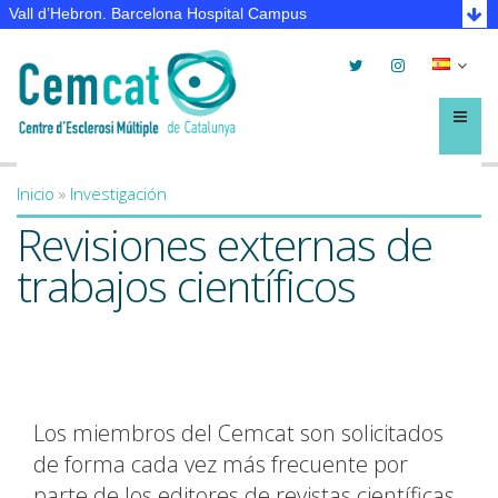
Vall d’Hebron. Barcelona Hospital Campus
Twitter
Instagram
Selec
lleng
Menú
Inicio
»
Investigación
You are here
Revisiones externas de
trabajos científicos
Los miembros del Cemcat son solicitados
de forma cada vez más frecuente por
parte de los editores de revistas científicas