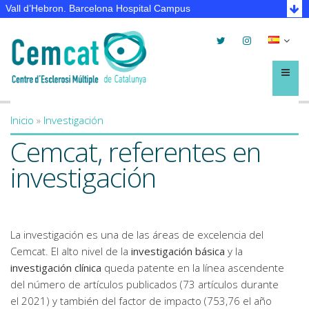
Vall d’Hebron. Barcelona Hospital Campus
Twitter
Instagram
Selec
lleng
Menú
Inicio
»
Investigación
You are here
Cemcat, referentes en
investigación
La investigación es una de las áreas de excelencia del
Cemcat. El alto nivel de la
investigación básica
y la
investigación clínica
queda patente en la línea ascendente
del número de artículos publicados (73 artículos durante
el 2021)​ y también del factor de impacto (753,76 el año