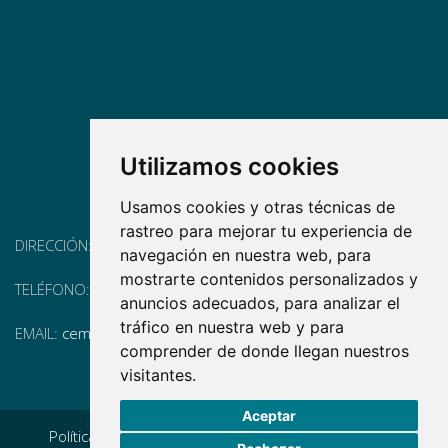
Utilizamos cookies
Usamos cookies y otras técnicas de
rastreo para mejorar tu experiencia de
DIRECCIÓN:
Pg. Vall d'Hebron, 119-129, 08035 Barcelona
navegación en nuestra web, para
mostrarte contenidos personalizados y
TELÉFONO:
(+34) 93 175 15 55
anuncios adecuados, para analizar el
tráfico en nuestra web y para
EMAIL:
cem-cat@cem-cat.org
comprender de donde llegan nuestros
visitantes.
Aceptar
Política de privacidad
|
Aviso legal
|
Política de cookies
|