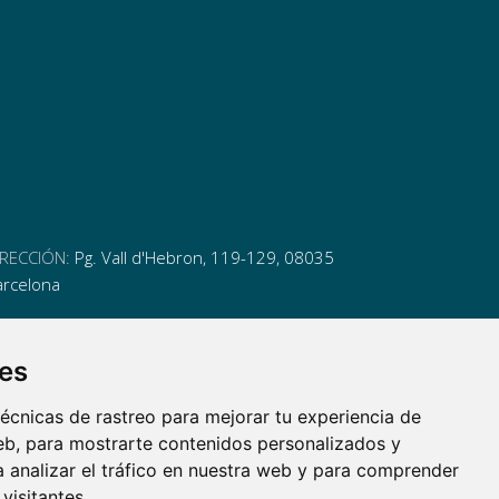
IRECCIÓN:
Pg. Vall d'Hebron, 119-129, 08035
arcelona
ELÉFONO:
(+34) 93 175 15 55
ies
MAIL:
cem-cat@cem-cat.org
écnicas de rastreo para mejorar tu experiencia de
nk
ink
nk
ink
b, para mostrarte contenidos personalizados y
itter
inkedin
 analizar el tráfico en nuestra web y para comprender
itter
inkedin
visitantes.