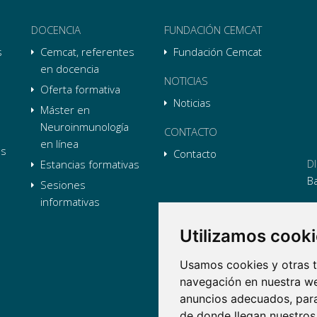
DOCENCIA
FUNDACIÓN CEMCAT
s
Cemcat, referentes
Fundación Cemcat
en docencia
NOTICIAS
Oferta formativa
Noticias
Máster en
Neuroinmunología
CONTACTO
en línea
as
Contacto
D
Estancias formativas
B
Sesiones
informativas
T
Utilizamos cook
E
Usamos cookies y otras t
Li
L
Li
L
navegación en nuestra we
Tw
L
anuncios adecuados, para
Tw
L
de donde llegan nuestros 