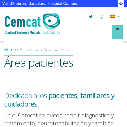
Vall d’Hebron. Barcelona Hospital Campus
Twitter
Instagram
Selec
lleng
Menú
Home
»
Asistencia
»
Área pacientes
You are here
Área pacientes
Dedicada a los
pacientes, familiares y
cuidadores.
En el Cemcat se puede recibir diagnóstico y
tratamiento, neurorehabilitación y también