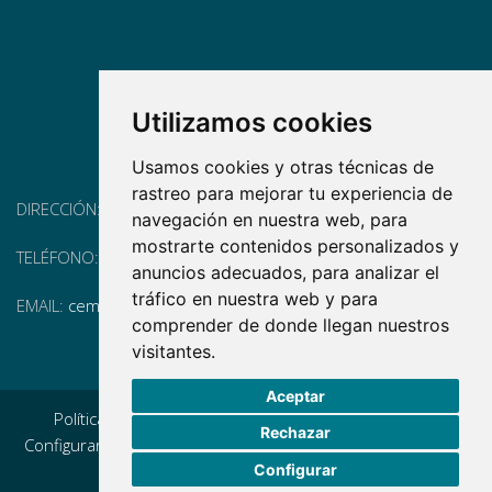
Utilizamos cookies
Usamos cookies y otras técnicas de
rastreo para mejorar tu experiencia de
DIRECCIÓN:
Pg. Vall d'Hebron, 119-129, 08035 Barcelona
navegación en nuestra web, para
mostrarte contenidos personalizados y
TELÉFONO:
(+34) 93 175 15 55
anuncios adecuados, para analizar el
tráfico en nuestra web y para
EMAIL:
cem-cat@cem-cat.org
comprender de donde llegan nuestros
visitantes.
Aceptar
Política de privacidad
|
Aviso legal
|
Política de cookies
|
Rechazar
Configurar cookies
|
Condiciones generales de contratación
Configurar
|
Política de redes redes sociales