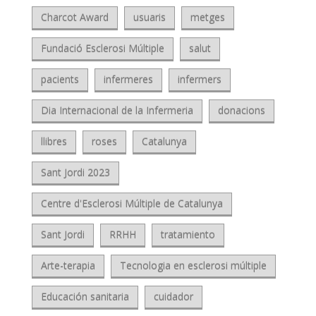
Charcot Award
usuaris
metges
Fundació Esclerosi Múltiple
salut
pacients
infermeres
infermers
Dia Internacional de la Infermeria
donacions
llibres
roses
Catalunya
Sant Jordi 2023
Centre d'Esclerosi Múltiple de Catalunya
Sant Jordi
RRHH
tratamiento
Arte-terapia
Tecnologia en esclerosi múltiple
Educación sanitaria
cuidador