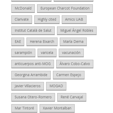
McDonald
European Charcot Foundation
Clarivate
Highly cited
Amics UAB
Institut Català de Salut
Miguel Ángel Robles
EAE
Herena Eixarch
María Dema
sarampión
varicela
vacunación
anticuerpos anti-MOG
Álvaro Cobo-Calvo
Georgina Arrambide
Carmen Espejo
Javier Villacieros
MOGAD
Susana Otero-Romero
René Carvajal
Mar Tintoré
Xavier Montalban