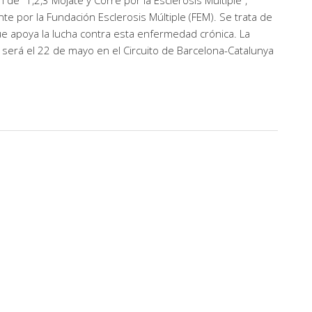
de “1,2,3 Mójate y Corre por la Esclerosis Múltiple”,
e por la Fundación Esclerosis Múltiple (FEM). Se trata de
e apoya la lucha contra esta enfermedad crónica. La
será el 22 de mayo en el Circuito de Barcelona-Catalunya