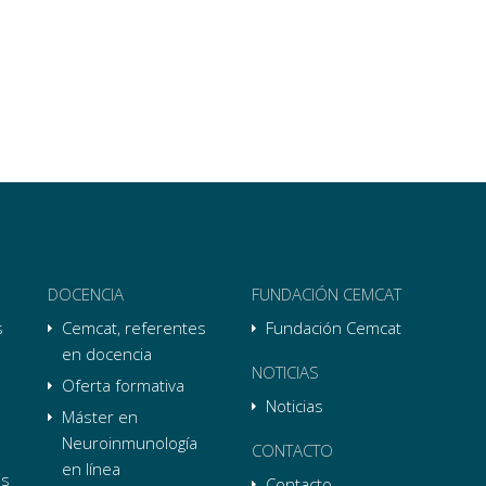
DOCENCIA
FUNDACIÓN CEMCAT
s
Cemcat, referentes
Fundación Cemcat
en docencia
NOTICIAS
Oferta formativa
Noticias
Máster en
Neuroinmunología
CONTACTO
en línea
as
Contacto