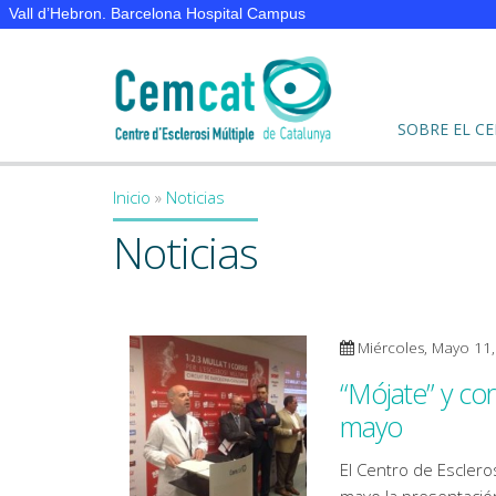
Vall d’Hebron. Barcelona Hospital Campus
SOBRE EL C
Inicio
»
Noticias
You are here
Noticias
Miércoles, Mayo 11
“Mójate” y cor
mayo
El Centro de Esclero