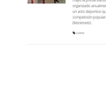
mayo la presentación 
organizado anualment
un acto deportivo qu
competición popular 
(Montmeló).
corre