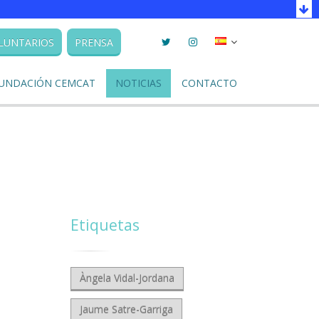
Twitter
Instagram
Seleccionar
LUNTARIOS
PRENSA
llengua
UNDACIÓN CEMCAT
NOTICIAS
CONTACTO
Etiquetas
Àngela Vidal-Jordana
Jaume Satre-Garriga