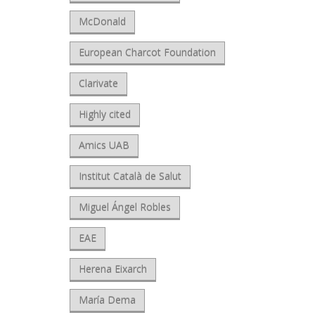
McDonald
European Charcot Foundation
Clarivate
Highly cited
Amics UAB
Institut Català de Salut
Miguel Ángel Robles
EAE
Herena Eixarch
María Dema