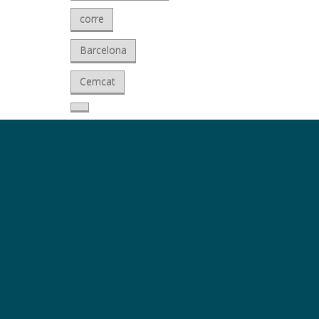
corre
Barcelona
Cemcat