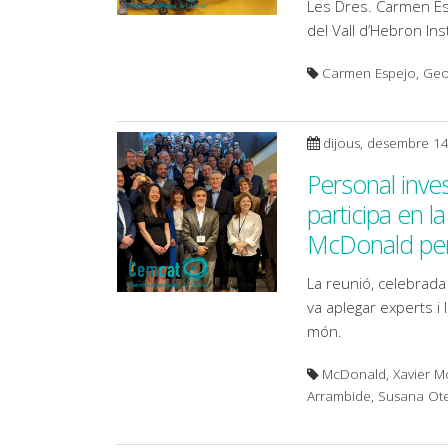
Les Dres. Carmen Es
del Vall d’Hebron Ins
Carmen Espejo, Geor
dijous, desembre 1
Personal inve
participa en la
McDonald per l
La reunió, celebrad
va aplegar experts i l
món.
McDonald, Xavier Mo
Arrambide, Susana O