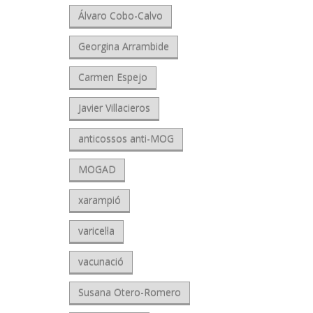
Álvaro Cobo-Calvo
Georgina Arrambide
Carmen Espejo
Javier Villacieros
anticossos anti-MOG
MOGAD
xarampió
varicel·la
vacunació
Susana Otero-Romero