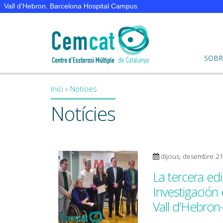
Vall d’Hebron. Barcelona Hospital Campus
SOBR
Inici
»
Notícies
You are here
Notícies
dijous, desembre 2
La tercera ed
Investigación 
Vall d’Hebro