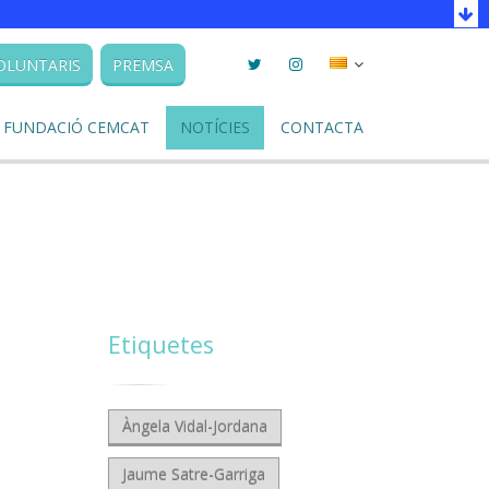
Twitter
Instagram
Seleccionar
OLUNTARIS
PREMSA
llengua
FUNDACIÓ CEMCAT
NOTÍCIES
CONTACTA
Etiquetes
Àngela Vidal-Jordana
Jaume Satre-Garriga