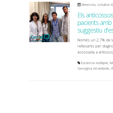
dimecres, octubre 4
Els anticosso
pacients amb 
suggestiu d’es
Només un 2,7% de la
rellevants per diagnos
associada a antico
Esclerosi múltiple, 
Georgina Arrambide, 