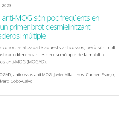
, 2023
s anti-MOG són poc freqüents en
un primer brot desmielinitzant
clerosi múltiple
 cohort analitzada té aquests anticossos, però són molt
ticar i diferenciar l'esclerosi múltiple de la malaltia
ssos anti-MOG (MOGAD).
MOGAD, anticossos anti-MOG, Javier Villacieros, Carmen Espejo,
Álvaro Cobo-Calvo