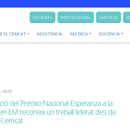
PACIENTS
PROFESSIONAL
EMPRESA
V
E EL CEMCAT
ASSISTÈNCIA
RECERCA
DOCÈNCIA
1, 2023
ició del Premio Nacional Esperanza a la
en EM reconeix un treball liderat des de
n-Cemcat