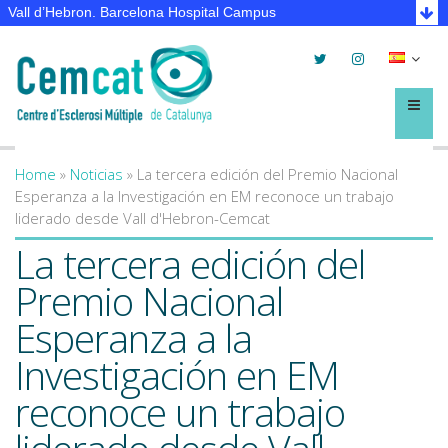
Vall d’Hebron. Barcelona Hospital Campus
Twitter
Instagram
Selec
lleng
Menú
Home
»
Noticias
»
La tercera edición del Premio Nacional
You are here
Esperanza a la Investigación en EM reconoce un trabajo
liderado desde Vall d'Hebron-Cemcat
La tercera edición del
Premio Nacional
Esperanza a la
Investigación en EM
reconoce un trabajo