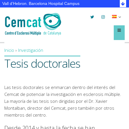
Vall d’Hebron. Barcelona Hospital Campus
Twitter
Instagram
Selec
lleng
Menú
Inicio
»
Investigación
You are here
Tesis doctorales
Las tesis doctorales se enmarcan dentro del interés del
Cemcat de potenciar la investigación en esclerosis múltiple.
La mayoría de las tesis son dirigidas por el Dr. Xavier
Montalban, director del Cemcat, pero también por otros
miembros del centro.
Desde 2014 y hasta la fecha se han