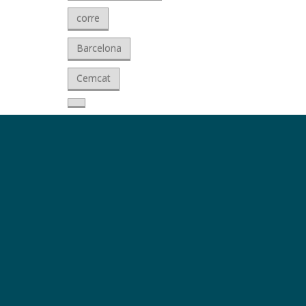
corre
Barcelona
Cemcat