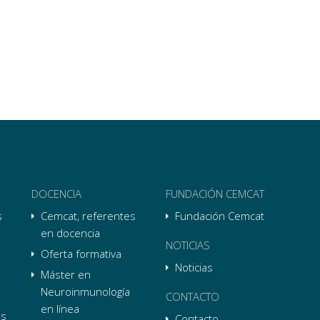
DOCENCIA
FUNDACIÓN CEMCAT
s
Cemcat, referentes
Fundación Cemcat
en docencia
NOTICIAS
Oferta formativa
Noticias
Máster en
Neuroinmunología
CONTACTO
en línea
as
Contacto