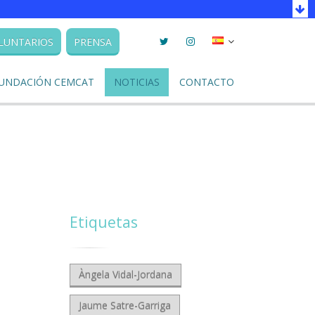
Twitter
Instagram
Seleccionar
LUNTARIOS
PRENSA
llengua
UNDACIÓN CEMCAT
NOTICIAS
CONTACTO
Etiquetas
Àngela Vidal-Jordana
Jaume Satre-Garriga