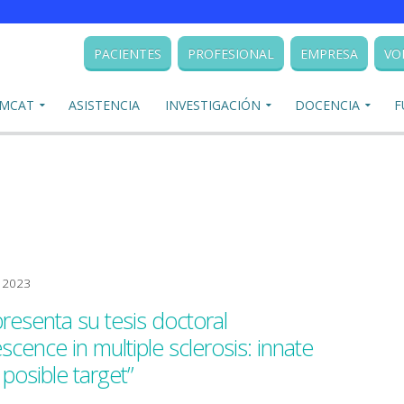
PACIENTES
PROFESIONAL
EMPRESA
VO
EMCAT
ASISTENCIA
INVESTIGACIÓN
DOCENCIA
F
, 2023
esenta su tesis doctoral
ence in multiple sclerosis: innate
posible target”