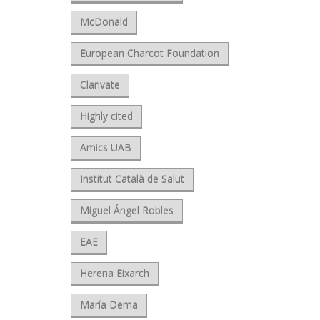
McDonald
European Charcot Foundation
Clarivate
Highly cited
Amics UAB
Institut Català de Salut
Miguel Ángel Robles
EAE
Herena Eixarch
María Dema