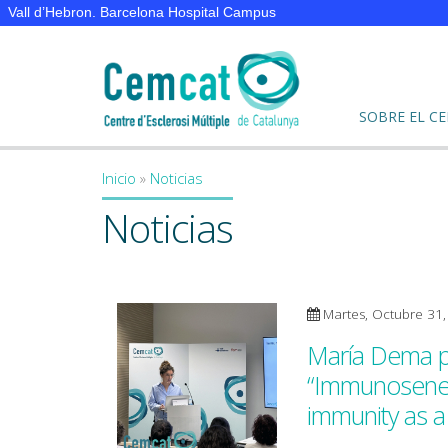
Vall d’Hebron. Barcelona Hospital Campus
SOBRE EL C
Inicio
»
Noticias
You are here
Noticias
Martes, Octubre 31
María Dema pr
“Immunosenesc
immunity as a 