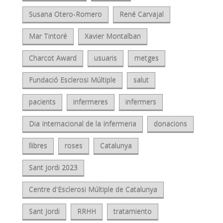
Susana Otero-Romero
René Carvajal
Mar Tintoré
Xavier Montalban
Charcot Award
usuaris
metges
Fundació Esclerosi Múltiple
salut
pacients
infermeres
infermers
Dia Internacional de la Infermeria
donacions
llibres
roses
Catalunya
Sant Jordi 2023
Centre d'Esclerosi Múltiple de Catalunya
Sant Jordi
RRHH
tratamiento