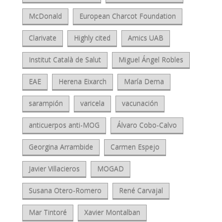
McDonald
European Charcot Foundation
Clarivate
Highly cited
Amics UAB
Institut Català de Salut
Miguel Ángel Robles
EAE
Herena Eixarch
María Dema
sarampión
varicela
vacunación
anticuerpos anti-MOG
Álvaro Cobo-Calvo
Georgina Arrambide
Carmen Espejo
Javier Villacieros
MOGAD
Susana Otero-Romero
René Carvajal
Mar Tintoré
Xavier Montalban