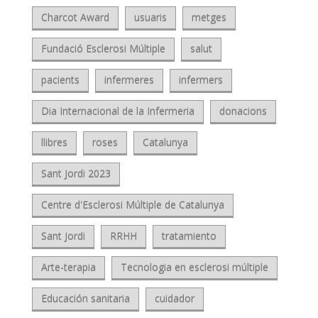
Charcot Award
usuaris
metges
Fundació Esclerosi Múltiple
salut
pacients
infermeres
infermers
Dia Internacional de la Infermeria
donacions
llibres
roses
Catalunya
Sant Jordi 2023
Centre d'Esclerosi Múltiple de Catalunya
Sant Jordi
RRHH
tratamiento
Arte-terapia
Tecnologia en esclerosi múltiple
Educación sanitaria
cuidador