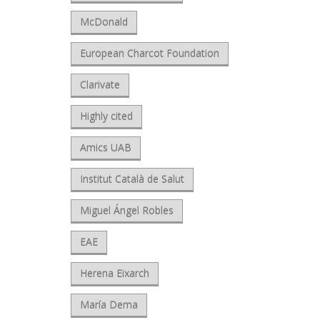
McDonald
European Charcot Foundation
Clarivate
Highly cited
Amics UAB
Institut Català de Salut
Miguel Ángel Robles
EAE
Herena Eixarch
María Dema