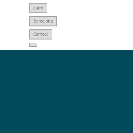
corre
Barcelona
Cemcat