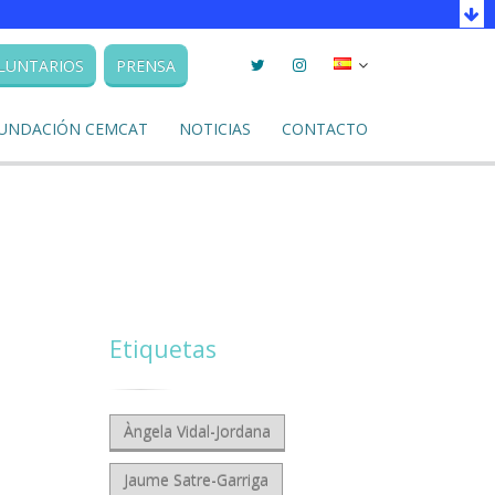
Twitter
Instagram
Seleccionar
LUNTARIOS
PRENSA
llengua
UNDACIÓN CEMCAT
NOTICIAS
CONTACTO
Etiquetas
Àngela Vidal-Jordana
Jaume Satre-Garriga