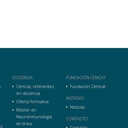
DOCENCIA
FUNDACIÓN CEMCAT
s
Cemcat, referentes
Fundación Cemcat
en docencia
NOTICIAS
Oferta formativa
Noticias
Máster en
Neuroinmunología
CONTACTO
en línea
as
Contacto