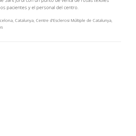
 de Sant Jordi con un punto de venta de rosas textiles
os pacientes y el personal del centro.
celona, Catalunya, Centre d'Esclerosi Múltiple de Catalunya,
ns