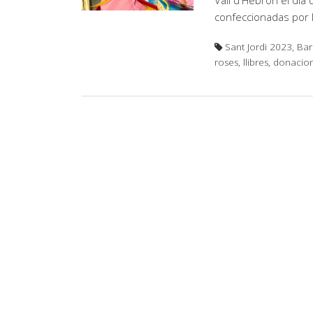
Vall d'Hebron el día
confeccionadas por l
Sant Jordi 2023, Bar
roses, llibres, donacio