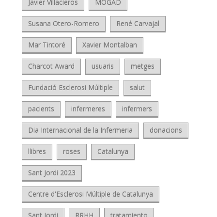
Javier Villacieros
MOGAD
Susana Otero-Romero
René Carvajal
Mar Tintoré
Xavier Montalban
Charcot Award
usuaris
metges
Fundació Esclerosi Múltiple
salut
pacients
infermeres
infermers
Dia Internacional de la Infermeria
donacions
llibres
roses
Catalunya
Sant Jordi 2023
Centre d'Esclerosi Múltiple de Catalunya
Sant Jordi
RRHH
tratamiento