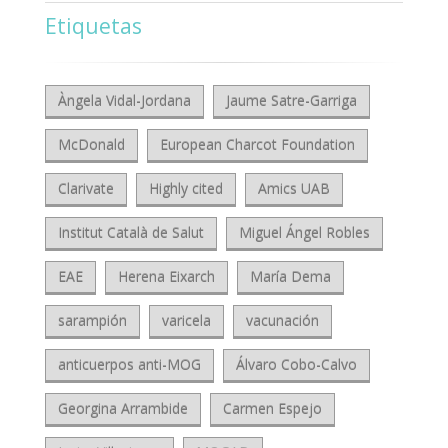
Etiquetas
Àngela Vidal-Jordana
Jaume Satre-Garriga
McDonald
European Charcot Foundation
Clarivate
Highly cited
Amics UAB
Institut Català de Salut
Miguel Ángel Robles
EAE
Herena Eixarch
María Dema
sarampión
varicela
vacunación
anticuerpos anti-MOG
Álvaro Cobo-Calvo
Georgina Arrambide
Carmen Espejo