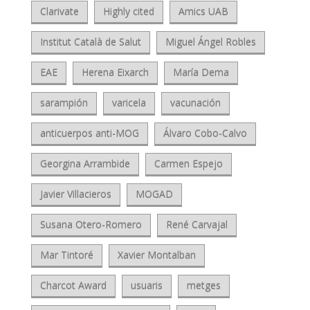
Clarivate
Highly cited
Amics UAB
Institut Català de Salut
Miguel Ángel Robles
EAE
Herena Eixarch
María Dema
sarampión
varicela
vacunación
anticuerpos anti-MOG
Álvaro Cobo-Calvo
Georgina Arrambide
Carmen Espejo
Javier Villacieros
MOGAD
Susana Otero-Romero
René Carvajal
Mar Tintoré
Xavier Montalban
Charcot Award
usuaris
metges