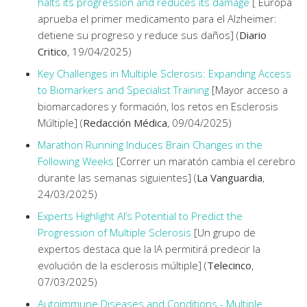
halts its progression and reduces its damage
[ Europa
aprueba el primer medicamento para el Alzheimer:
detiene su progreso y reduce sus daños] (
Diario
Critico
, 19/04/2025)
Key Challenges in Multiple Sclerosis: Expanding Access
to Biomarkers and Specialist Training
[Mayor acceso a
biomarcadores y formación, los retos en Esclerosis
Múltiple] (
Redacción Médica
, 09/04/2025)
Marathon Running Induces Brain Changes in the
Following Weeks
[Correr un maratón cambia el cerebro
durante las semanas siguientes] (
La Vanguardia
,
24/03/2025)
Experts Highlight AI’s Potential to Predict the
Progression of Multiple Sclerosis
[Un grupo de
expertos destaca que la IA permitirá predecir la
evolución de la esclerosis múltiple] (
Telecinco
,
07/03/2025)
Autoimmune Diseases and Conditions - Multiple