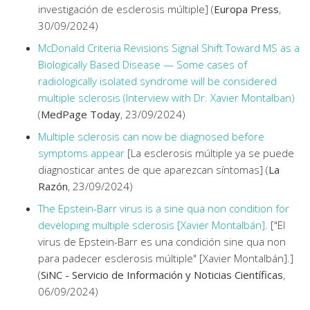
investigación de esclerosis múltiple] (
Europa Press
,
30/09/2024)
McDonald Criteria Revisions Signal Shift Toward MS as a
Biologically Based Disease — Some cases of
radiologically isolated syndrome will be considered
multiple sclerosis (Interview with Dr. Xavier Montalban)
(
MedPage Today
, 23/09/2024)
Multiple sclerosis can now be diagnosed before
symptoms appear
[La esclerosis múltiple ya se puede
diagnosticar antes de que aparezcan síntomas] (
La
Razón
, 23/09/2024)
The Epstein-Barr virus is a sine qua non condition for
developing multiple sclerosis [Xavier Montalbán].
["El
virus de Epstein-Barr es una condición sine qua non
para padecer esclerosis múltiple" [Xavier Montalbán].]
(
SiNC - Servicio de Información y Noticias Científicas
,
06/09/2024)