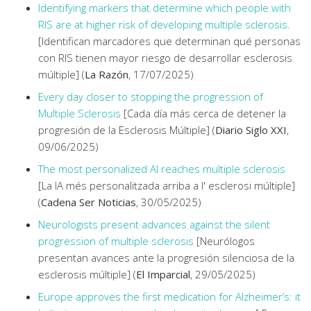
Identifying markers that determine which people with
RIS are at higher risk of developing multiple sclerosis.
[Identifican marcadores que determinan qué personas
con RIS tienen mayor riesgo de desarrollar esclerosis
múltiple] (
La Razón
, 17/07/2025)
Every day closer to stopping the progression of
Multiple Sclerosis
[Cada día más cerca de detener la
progresión de la Esclerosis Múltiple] (
Diario Siglo XXI
,
09/06/2025)
The most personalized AI reaches multiple sclerosis
[La IA més personalitzada arriba a l' esclerosi múltiple]
(
Cadena Ser Noticias
, 30/05/2025)
Neurologists present advances against the silent
progression of multiple sclerosis
[Neurólogos
presentan avances ante la progresión silenciosa de la
esclerosis múltiple] (
El Imparcial
, 29/05/2025)
Europe approves the first medication for Alzheimer’s: it