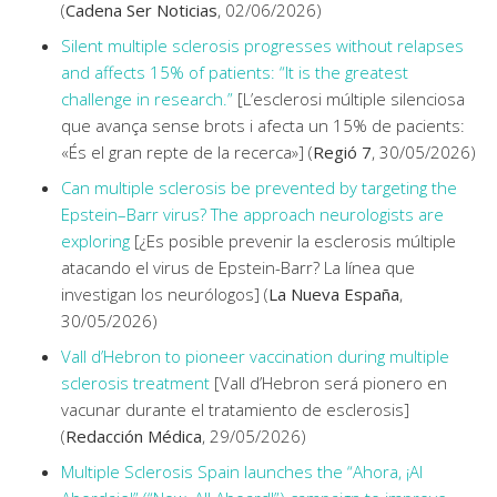
(
Cadena Ser Noticias
, 02/06/2026)
Silent multiple sclerosis progresses without relapses
and affects 15% of patients: “It is the greatest
challenge in research.”
[L’esclerosi múltiple silenciosa
que avança sense brots i afecta un 15% de pacients:
«És el gran repte de la recerca»] (
Regió 7
, 30/05/2026)
Can multiple sclerosis be prevented by targeting the
Epstein–Barr virus? The approach neurologists are
exploring
[¿Es posible prevenir la esclerosis múltiple
atacando el virus de Epstein-Barr? La línea que
investigan los neurólogos] (
La Nueva España
,
30/05/2026)
Vall d’Hebron to pioneer vaccination during multiple
sclerosis treatment
[Vall d’Hebron será pionero en
vacunar durante el tratamiento de esclerosis]
(
Redacción Médica
, 29/05/2026)
Multiple Sclerosis Spain launches the “Ahora, ¡Al