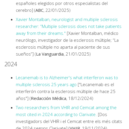
españoles elegidos por otros especialistas del
cerebro] (
ABC
, 22/01/2025)
Xavier Montalban, neurologist and multiple sclerosis
researcher: “Multiple sclerosis does not take patients
away from their dreams."
[Xavier Montalban, médico
neurólogo, investigador de la esclerosis múltiple; “La
esclerosis múltiple no aparta al paciente de sus
sueños”] (
La Vanguardia
, 21/01/2025)
2024
Lecanemab is to Alzheimer's what interferon was to
multiple sclerosis 25 years ago
["Lecanemab es el
interferón contra la esclerosis múltiple de hace 25
años"] (
Redacción Médica
, 18/12/2024)
Two researchers from VHIR and Cemcat among the
most cited in 2024 according to Clarivate.
[Dos
investigadors del VHIR i el Cemcat entre els més citats
de 2024 segons Clarivate] (
VHIR
, 19/11/2024)