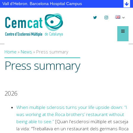
Vall d’Hebron. Barcelona Hospital Campus
Twitter
Instagram
Selec
lleng
Menú
Home
»
News
»
Press summary
You are here
Press summary
2026
When multiple sclerosis turns your life upside down: “I
was working at the Roca brothers’ restaurant without
being able to see.”
[Quan l'esclerosi múltiple et sacseja
la vida: "Treballava en un restaurant dels germans Roca