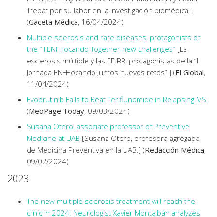
Trepat por su labor en la investigación biomédica.]
(
Gaceta Médica
, 16/04/2024)
Multiple sclerosis and rare diseases, protagonists of
the “II ENFHocando Together new challenges”
[La
esclerosis múltiple y las EE.RR, protagonistas de la “II
Jornada ENFHocando Juntos nuevos retos”.] (
El Global
,
11/04/2024)
Evobrutinib Fails to Beat Teriflunomide in Relapsing MS.
(
MedPage Today
, 09/03/2024)
Susana Otero, associate professor of Preventive
Medicine at UAB
[Susana Otero, profesora agregada
de Medicina Preventiva en la UAB.] (
Redacción Médica
,
09/02/2024)
2023
The new multiple sclerosis treatment will reach the
clinic in 2024: Neurologist Xavier Montalbán analyzes