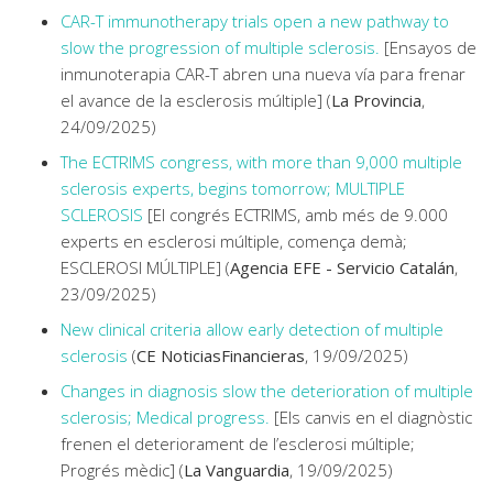
CAR-T immunotherapy trials open a new pathway to
slow the progression of multiple sclerosis.
[Ensayos de
inmunoterapia CAR-T abren una nueva vía para frenar
el avance de la esclerosis múltiple] (
La Provincia
,
24/09/2025)
The ECTRIMS congress, with more than 9,000 multiple
sclerosis experts, begins tomorrow; MULTIPLE
SCLEROSIS
[El congrés ECTRIMS, amb més de 9.000
experts en esclerosi múltiple, comença demà;
ESCLEROSI MÚLTIPLE] (
Agencia EFE - Servicio Catalán
,
23/09/2025)
New clinical criteria allow early detection of multiple
sclerosis
(
CE NoticiasFinancieras
, 19/09/2025)
Changes in diagnosis slow the deterioration of multiple
sclerosis; Medical progress.
[Els canvis en el diagnòstic
frenen el deteriorament de l’esclerosi múltiple;
Progrés mèdic] (
La Vanguardia
, 19/09/2025)