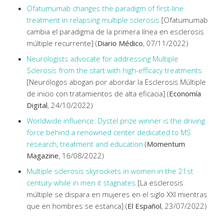
Ofatumumab changes the paradigm of first-line
treatment in relapsing multiple sclerosis
[Ofatumumab
cambia el paradigma de la primera línea en esclerosis
múltiple recurrente] (
Diario Médico
, 07/11/2022)
Neurologists advocate for addressing Multiple
Sclerosis from the start with high-efficacy treatments
[Neurólogos abogan por abordar la Esclerosis Múltiple
de inicio con tratamientos de alta eficacia] (
Economía
Digital
, 24/10/2022)
Worldwide influence: Dystel prize winner is the driving
force behind a renowned center dedicated to MS
research, treatment and education
(
Momentum
Magazine
, 16/08/2022)
Multiple sclerosis skyrockets in women in the 21st
century while in men it stagnates
[La esclerosis
múltiple se dispara en mujeres en el siglo XXI mientras
que en hombres se estanca] (
El Español
, 23/07/2022)