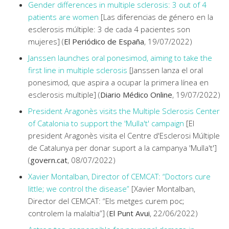
Gender differences in multiple sclerosis: 3 out of 4
patients are women
[Las diferencias de género en la
esclerosis múltiple: 3 de cada 4 pacientes son
mujeres] (
El Periódico de España
, 19/07/2022)
Janssen launches oral ponesimod, aiming to take the
first line in multiple sclerosis
[Janssen lanza el oral
ponesimod, que aspira a ocupar la primera línea en
esclerosis multiple] (
Diario Médico Online
, 19/07/2022)
President Aragonès visits the Multiple Sclerosis Center
of Catalonia to support the 'Mulla't' campaign
[El
president Aragonès visita el Centre d'Esclerosi Múltiple
de Catalunya per donar suport a la campanya 'Mulla't']
(
govern.cat
, 08/07/2022)
Xavier Montalban, Director of CEMCAT: “Doctors cure
little; we control the disease”
[Xavier Montalban,
Director del CEMCAT: “Els metges curem poc;
controlem la malaltia”] (
El Punt Avui
, 22/06/2022)