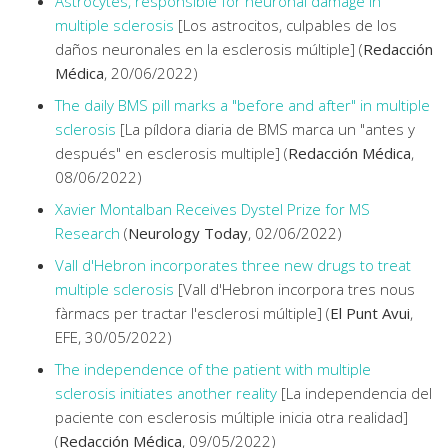
Astrocytes, responsible for neuronal damage in
multiple sclerosis
[Los astrocitos, culpables de los
daños neuronales en la esclerosis múltiple] (
Redacción
Médica
, 20/06/2022)
The daily BMS pill marks a "before and after" in multiple
sclerosis
[La píldora diaria de BMS marca un "antes y
después" en esclerosis multiple] (
Redacción Médica
,
08/06/2022)
Xavier Montalban Receives Dystel Prize for MS
Research
(
Neurology Today
, 02/06/2022)
Vall d'Hebron incorporates three new drugs to treat
multiple sclerosis
[Vall d'Hebron incorpora tres nous
fàrmacs per tractar l'esclerosi múltiple] (
El Punt Avui
,
EFE, 30/05/2022)
The independence of the patient with multiple
sclerosis initiates another reality
[La independencia del
paciente con esclerosis múltiple inicia otra realidad]
(
Redacción Médica
, 09/05/2022)