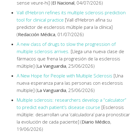
sense veure-hi] (
El Nacional
, 04/07/2026)
Vall d’Hebron refines its multiple sclerosis prediction
tool for clinical practice
[Vall d'Hebron afina su
predictor de esclerosis múltiple para la clínica]
(
Redacción Médica
, 01/07/2026)
A new class of drugs to slow the progression of
multiple sclerosis arrives.
[Llega una nueva clase de
fármacos que frena la progresión de la esclerosis
múltiple] (
La Vanguardia
, 25/06/2026)
A New Hope for People with Multiple Sclerosis
[Una
nueva esperanza para las personas con esclerosis
multiple] (
La Vanguardia
, 25/06/2026)
Multiple sclerosis: researchers develop a “calculator”
to predict each patient’s disease course
[Esclerosis
múltiple: desarrollan una ‘calculadora’ para pronosticar
la evolución de cada paciente] (
Diario Médico
,
19/06/2026)