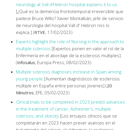
neurology at Vall d'Hebron hospital explains it to us
[¿Qué es la demencia frontotemporal irreversible que
padece Bruce Willis? Xavier Montalbán, jefe de servicio
de neurología del hospital Vall d' Hebron nos lo
explica.] (
RTVE
, 17/02/2023)
Experts highlight the role of Nursing in the approach to
multiple sclerosis
[Expertos ponen en valor el rol de la
Enfermería en el abordaje de la esclerosis multiples]
(
Infosalus
, Europa Press, 08/02/2023)
Multiple sclerosis diagnoses increase in Spain among
young people
[Aumentan diagnósticos de esclerosis
múltiple en España entre personas jóvenes] (
20
Minutros
, EFE, 05/02/2023)
Clinical trials to be completed in 2023 predict advances
in the treatment of cancer, Alzheimer's, multiple
sclerosis, and obesity
[Los ensayos clínicos que se
completarán en 2023 hacen prever avances en el
tratamiento del cáncer, el alzheimer, la esclerosis