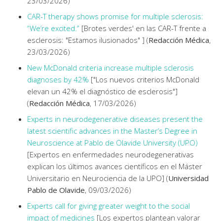
23/03/2026)
CAR-T therapy shows promise for multiple sclerosis:
“We’re excited.”
[Brotes verdes' en las CAR-T frente a
esclerosis: "Estamos ilusionados" ] (
Redacción Médica
,
23/03/2026)
New McDonald criteria increase multiple sclerosis
diagnoses by 42%
["Los nuevos criterios McDonald
elevan un 42% el diagnóstico de esclerosis"]
(
Redacción Médica
, 17/03/2026)
Experts in neurodegenerative diseases present the
latest scientific advances in the Master’s Degree in
Neuroscience at Pablo de Olavide University (UPO)
[Expertos en enfermedades neurodegenerativas
explican los últimos avances científicos en el Máster
Universitario en Neurociencia de la UPO] (
Universidad
Pablo de Olavide
, 09/03/2026)
Experts call for giving greater weight to the social
impact of medicines
[Los expertos plantean valorar