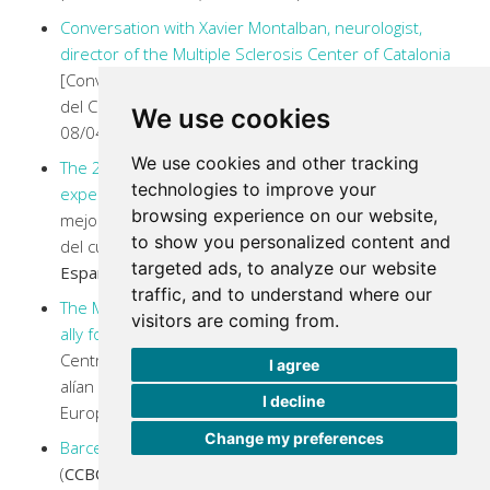
Conversation with Xavier Montalban, neurologist,
director of the Multiple Sclerosis Center of Catalonia
[Conversa amb Xavier Montalban, neuròleg, director
del Centre d’Esclerosi Múltiple de Catalunya] (
el9tv
,
We use cookies
08/04/2022)
We use cookies and other tracking
The 25 best neurologists in Spain: these are the
technologies to improve your
experts in brain and nervous system care
[Los 25
browsing experience on our website,
mejores neurólogos de España: estos son los sabios
to show you personalized content and
del cuidado del cerebro y el sistema nervioso] (
El
targeted ads, to analyze our website
Español
, 31/03/2022)
traffic, and to understand where our
The Multiple Sclerosis Center of Catalonia and Novartis
visitors are coming from.
ally for the training of healthcare professionals
[El
Centro de Esclerosis Múltiple de Cataluña y Novartis se
I agree
alían para la formación de sanitarios] (
PMFarma
,
I decline
Europa Press, 25/03/2022)
Change my preferences
Barcelona neurologist wins 2022 Dystel Prize
(
CCBCNES
, 23/03/2022)