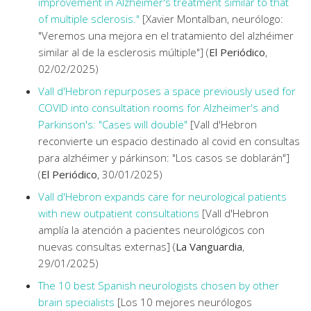
improvement in Alzheimer's treatment similar to that
of multiple sclerosis."
[Xavier Montalban, neurólogo:
"Veremos una mejora en el tratamiento del alzhéimer
similar al de la esclerosis múltiple"] (
El Periódico
,
02/02/2025)
Vall d'Hebron repurposes a space previously used for
COVID into consultation rooms for Alzheimer's and
Parkinson's: "Cases will double"
[Vall d'Hebron
reconvierte un espacio destinado al covid en consultas
para alzhéimer y párkinson: "Los casos se doblarán"]
(
El Periódico
, 30/01/2025)
Vall d'Hebron expands care for neurological patients
with new outpatient consultations
[Vall d'Hebron
amplía la atención a pacientes neurológicos con
nuevas consultas externas] (
La Vanguardia
,
29/01/2025)
The 10 best Spanish neurologists chosen by other
brain specialists
[Los 10 mejores neurólogos