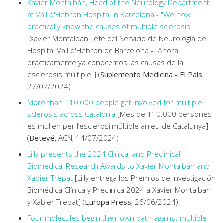
Xavier Montalbán, Head of the Neurology Department
at Vall d'Hebron Hospital in Barcelona - "We now
practically know the causes of multiple sclerosis"
[Xavier Montalbán. Jefe del Servicio de Neurología del
Hospital Vall d'Hebron de Barcelona - "Ahora
prácticamente ya conocemos las causas de la
esclerosis múltiple"] (
Suplemento Medicina - El País
,
27/07/2024)
More than 110,000 people get involved for multiple
sclerosis across Catalonia
[Més de 110.000 persones
es mullen per l’esclerosi múltiple arreu de Catalunya]
(
Betevé
, ACN, 14/07/2024)
Lilly presents the 2024 Clinical and Preclinical
Biomedical Research Awards to Xavier Montalban and
Xabier Trepat
[Lilly entrega los Premios de Investigación
Biomédica Clínica y Preclínica 2024 a Xavier Montalban
y Xabier Trepat] (
Europa Press
, 26/06/2024)
Four molecules begin their own path against multiple