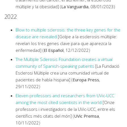
múltiple y la obesidad] (
La Vanguardia
, 08/01/2023)
2022
Blow to multiple sclerosis: the three key genes for the
disease are revealed
[Golpe a la esclerosis múltiple:
revelan los tres genes clave para que aparezca la
enfermedad] (
El Español
, 12/12/2022)
The Multiple Sclerosis Foundation creates a virtual
community of Spanish-speaking patients
[La Fundació
Esclerosi Múltiple crea una comunidad virtual de
pacientes de habla hispana] (
Europa Press
,
29/11/2022)
Eleven professors and researchers from UVic-UCC
among the most cited scientists in the world
[Onze
professors i investigadors de la UVic-UCC, entre els
científics més citats del món] (
UVic Premsa
,
10/11/2022)