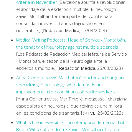
criteria in November
[Barcelona apunta a revolucionar
el abordaje de la esclerosis múltiple. El neurólogo
Xavier Montalban formará parte del comité para
consolidar nuevos criterios diagnósticos en
noviembre.] (
Redacción Médica
, 27/03/2023)
Medical Writing Podcasts: Head of Service - Montalbán,
the tenacity of Neurology against multiple sclerosis
[Los Pódcast de Redacción Médica: Jefatura de Servicio
- Montalbán, el tesón de la Neurología ante la
esclerosis múltiple.] (
Redacción Médica
, 23/03/2023)
Anna Cler interviews Mar Tintoré, doctor and surgeon
specializing in neurology, who demands an
improvement in the conditions of health workers
[Anna Cler entrevista Mar Tintoré, metgessa i cirurgiana
especialista en neurologia, que reivindica una millora
en les condicions dels sanitaris.] (
RTVE
, 25/02/2023)
What is the irreversible frontotemporal dementia that
Bruce Willis suffers from? Xavier Montalbán, head of