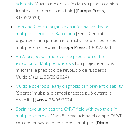
sclerosis
[Cuatro moléculas inician su propio camino
frente a la esclerosis múltiple] (
Europa Press
,
31/05/2024)
Fem and Cemcat organize an informative day on
multiple sclerosis in Barcelona
[Fem i Cemcat
organitzen una jornada informativa sobre l'esclerosi
múltiple a Barcelona] (
Europa Press
, 30/05/2024)
An AI project will improve the prediction of the
evolution of Multiple Sclerosis
[Un projecte amb IA
millorarà la predicció de l'evolució de l'Esclerosi
Múltiple] (
EFE
, 30/05/2024)
Multiple sclerosis, early diagnosis can prevent disability
[Sclerosi multipla, diagnosi precoce può evitare la
disabilità] (
ANSA
, 28/05/2024)
Spain revolutionizes the CAR-T field with two trials in
multiple sclerosis
[España revoluciona el campo CAR-T
con dos ensayos en esclerosis múltiple] (
Diario