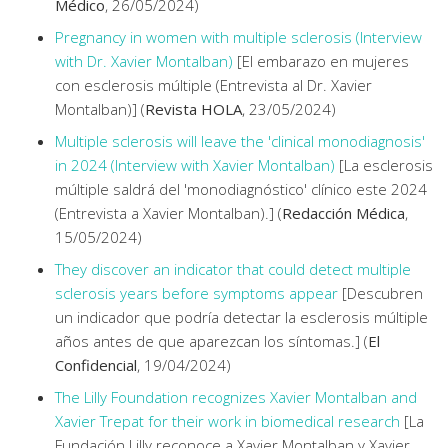
Médico
, 26/05/2024)
Pregnancy in women with multiple sclerosis (Interview
with Dr. Xavier Montalban)
[El embarazo en mujeres
con esclerosis múltiple (Entrevista al Dr. Xavier
Montalban)] (
Revista HOLA
, 23/05/2024)
Multiple sclerosis will leave the 'clinical monodiagnosis'
in 2024 (Interview with Xavier Montalban)
[La esclerosis
múltiple saldrá del 'monodiagnóstico' clínico este 2024
(Entrevista a Xavier Montalban).] (
Redacción Médica
,
15/05/2024)
They discover an indicator that could detect multiple
sclerosis years before symptoms appear
[Descubren
un indicador que podría detectar la esclerosis múltiple
años antes de que aparezcan los síntomas.] (
El
Confidencial
, 19/04/2024)
The Lilly Foundation recognizes Xavier Montalban and
Xavier Trepat for their work in biomedical research
[La
Fundación Lilly reconoce a Xavier Montalban y Xavier