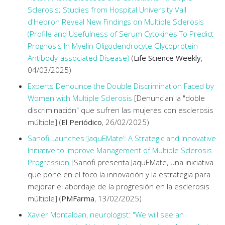
Sclerosis; Studies from Hospital University Vall
d'Hebron Reveal New Findings on Multiple Sclerosis
(Profile and Usefulness of Serum Cytokines To Predict
Prognosis In Myelin Oligodendrocyte Glycoprotein
Antibody-associated Disease)
(
Life Science Weekly
,
04/03/2025)
Experts Denounce the Double Discrimination Faced by
Women with Multiple Sclerosis
[Denuncian la "doble
discriminación" que sufren las mujeres con esclerosis
múltiple] (
El Periódico
, 26/02/2025)
Sanofi Launches ‘JaquEMate’: A Strategic and Innovative
Initiative to Improve Management of Multiple Sclerosis
Progression
[Sanofi presenta JaquEMate, una iniciativa
que pone en el foco la innovación y la estrategia para
mejorar el abordaje de la progresión en la esclerosis
múltiple] (
PMFarma
, 13/02/2025)
Xavier Montalban, neurologist: "We will see an