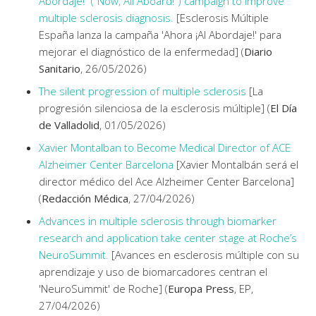
Abordaje!” (“Now, All Aboard!”) campaign to improve
multiple sclerosis diagnosis.
[Esclerosis Múltiple
España lanza la campaña 'Ahora ¡Al Abordaje!' para
mejorar el diagnóstico de la enfermedad] (
Diario
Sanitario
, 26/05/2026)
The silent progression of multiple sclerosis
[La
progresión silenciosa de la esclerosis múltiple] (
El Día
de Valladolid
, 01/05/2026)
Xavier Montalban to Become Medical Director of ACE
Alzheimer Center Barcelona
[Xavier Montalbán será el
director médico del Ace Alzheimer Center Barcelona]
(
Redacción Médica
, 27/04/2026)
Advances in multiple sclerosis through biomarker
research and application take center stage at Roche’s
NeuroSummit.
[Avances en esclerosis múltiple con su
aprendizaje y uso de biomarcadores centran el
'NeuroSummit' de Roche] (
Europa Press
, EP,
27/04/2026)