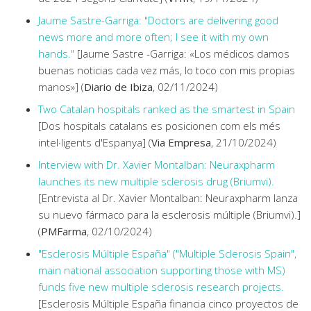
Jaume Sastre-Garriga: "Doctors are delivering good
news more and more often; I see it with my own
hands."
[Jaume Sastre -Garriga: «Los médicos damos
buenas noticias cada vez más, lo toco con mis propias
manos»] (
Diario de Ibiza
, 02/11/2024)
Two Catalan hospitals ranked as the smartest in Spain
[Dos hospitals catalans es posicionen com els més
intel·ligents d'Espanya] (
Via Empresa
, 21/10/2024)
Interview with Dr. Xavier Montalban: Neuraxpharm
launches its new multiple sclerosis drug (Briumvi).
[Entrevista al Dr. Xavier Montalban: Neuraxpharm lanza
su nuevo fármaco para la esclerosis múltiple (Briumvi).]
(
PMFarma
, 02/10/2024)
"Esclerosis Múltiple España" ("Multiple Sclerosis Spain",
main national association supporting those with MS)
funds five new multiple sclerosis research projects.
[Esclerosis Múltiple España financia cinco proyectos de