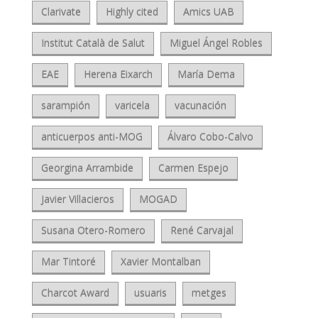
Clarivate
Highly cited
Amics UAB
Institut Català de Salut
Miguel Ángel Robles
EAE
Herena Eixarch
María Dema
sarampión
varicela
vacunación
anticuerpos anti-MOG
Álvaro Cobo-Calvo
Georgina Arrambide
Carmen Espejo
Javier Villacieros
MOGAD
Susana Otero-Romero
René Carvajal
Mar Tintoré
Xavier Montalban
Charcot Award
usuaris
metges