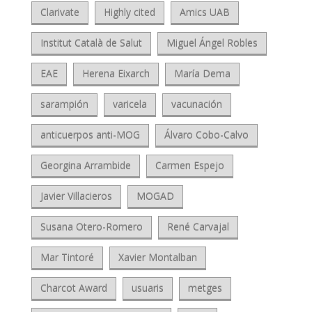
Clarivate
Highly cited
Amics UAB
Institut Català de Salut
Miguel Ángel Robles
EAE
Herena Eixarch
María Dema
sarampión
varicela
vacunación
anticuerpos anti-MOG
Álvaro Cobo-Calvo
Georgina Arrambide
Carmen Espejo
Javier Villacieros
MOGAD
Susana Otero-Romero
René Carvajal
Mar Tintoré
Xavier Montalban
Charcot Award
usuaris
metges