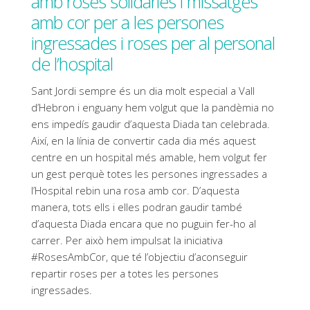
amb roses solidàries i missatges
amb cor per a les persones
ingressades i roses per al personal
de l’hospital
Sant Jordi sempre és un dia molt especial a Vall
d’Hebron i enguany hem volgut que la pandèmia no
ens impedís gaudir d’aquesta Diada tan celebrada.
Així, en la línia de convertir cada dia més aquest
centre en un hospital més amable, hem volgut fer
un gest perquè totes les persones ingressades a
l’Hospital rebin una rosa amb cor. D’aquesta
manera, tots ells i elles podran gaudir també
d’aquesta Diada encara que no puguin fer-ho al
carrer. Per això hem impulsat la iniciativa
#RosesAmbCor, que té l’objectiu d’aconseguir
repartir roses per a totes les persones
ingressades.