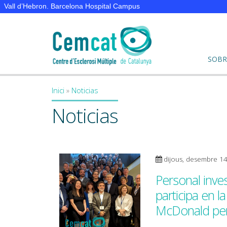
Vall d’Hebron. Barcelona Hospital Campus
SOBR
Inici
»
Noticias
You are here
Noticias
dijous, desembre 1
Personal inve
participa en la
McDonald per l