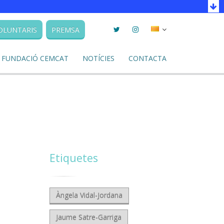
Twitter
Instagram
Seleccionar
OLUNTARIS
PREMSA
llengua
FUNDACIÓ CEMCAT
NOTÍCIES
CONTACTA
Etiquetes
Àngela Vidal-Jordana
Jaume Satre-Garriga