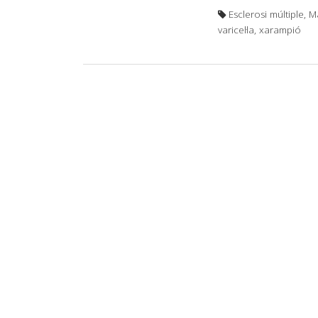
Esclerosi múltiple,
varicel·la, xarampió