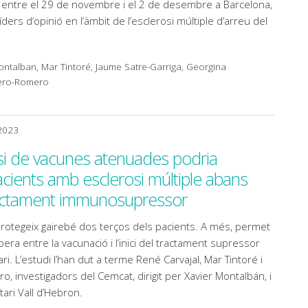
a entre el 29 de novembre i el 2 de desembre a Barcelona,
íders d’opinió en l’àmbit de l’esclerosi múltiple d’arreu del
ntalban, Mar Tintoré, Jaume Satre-Garriga, Georgina
tero-Romero
 2023
si de vacunes atenuades podria
acients amb esclerosi múltiple abans
tractament immunosupressor
rotegeix gairebé dos terços dels pacients. A més, permet
era entre la vacunació i l’inici del tractament supressor
i. L’estudi l’han dut a terme René Carvajal, Mar Tintoré i
 investigadors del Cemcat, dirigit per Xavier Montalbán, i
tari Vall d’Hebron.