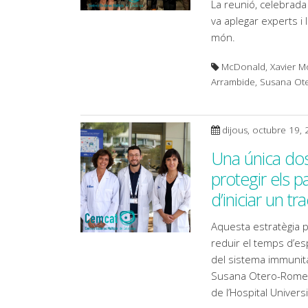
La reunió, celebrad
va aplegar experts i l
món.
McDonald, Xavier Mo
Arrambide, Susana O
dijous, octubre 19,
Una única do
protegir els p
d’iniciar un 
Aquesta estratègia p
reduir el temps d’esp
del sistema immunitar
Susana Otero-Romero,
de l’Hospital Universi