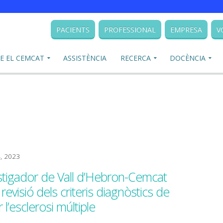
PACIENTS
PROFESSIONAL
EMPRESA
V
E EL CEMCAT
ASSISTÈNCIA
RECERCA
DOCÈNCIA
4, 2023
stigador de Vall d’Hebron-Cemcat
 revisió dels criteris diagnòstics de
’esclerosi múltiple