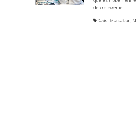
que es troben entre 
de coneixement.
Xavier Montalban, Ma