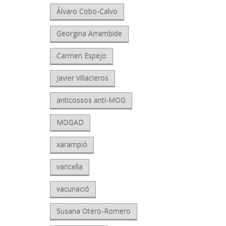
Álvaro Cobo-Calvo
Georgina Arrambide
Carmen Espejo
Javier Villacieros
anticossos anti-MOG
MOGAD
xarampió
varicel·la
vacunació
Susana Otero-Romero