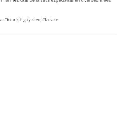
l’1% més citat de la seva especialitat en diverses àrees
r Tintoré, Highly cited, Clarivate