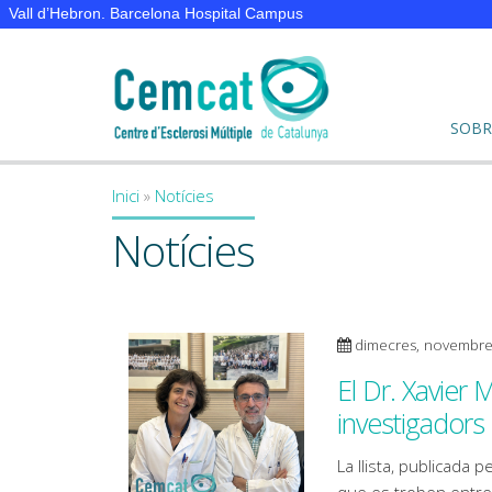
Vall d’Hebron. Barcelona Hospital Campus
SOBR
Inici
»
Notícies
You are here
Notícies
dimecres, novembre
El Dr. Xavier 
investigadors
La llista, publicada p