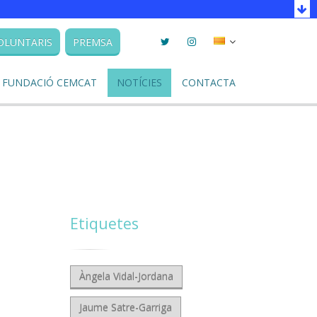
Twitter
Instagram
Seleccionar
OLUNTARIS
PREMSA
llengua
FUNDACIÓ CEMCAT
NOTÍCIES
CONTACTA
Etiquetes
Àngela Vidal-Jordana
Jaume Satre-Garriga