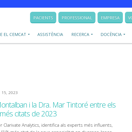
PACIENTS
PROFESSIONAL
EMPRESA
V
E EL CEMCAT
ASSISTÈNCIA
RECERCA
DOCÈNCIA
 15, 2023
Montalban i la Dra. Mar Tintoré entre els
 més citats de 2023
er Clarivate Analytics, identifica als experts més influents,