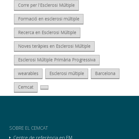
Corre per l'Esclerosi Múltiple
Formació en esclerosi múltiple
Recerca en Esclerosi Múltiple
Noves teràpies en Esclerosi Múltiple
Esclerosi Múltiple Primària Progressiva
wearables
Esclerosi múltiple
Barcelona
Cemcat
SOBRE EL CEMCAT
Centre de referència en EM