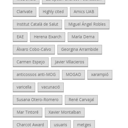
Clarivate
Highly cited
Amics UAB
Institut Català de Salut
Miguel Ángel Robles
EAE
Herena Eixarch
María Dema
Álvaro Cobo-Calvo
Georgina Arrambide
Carmen Espejo
Javier Villacieros
anticossos anti-MOG
MOGAD
xarampió
varicel·la
vacunació
Susana Otero-Romero
René Carvajal
Mar Tintoré
Xavier Montalban
Charcot Award
usuaris
metges