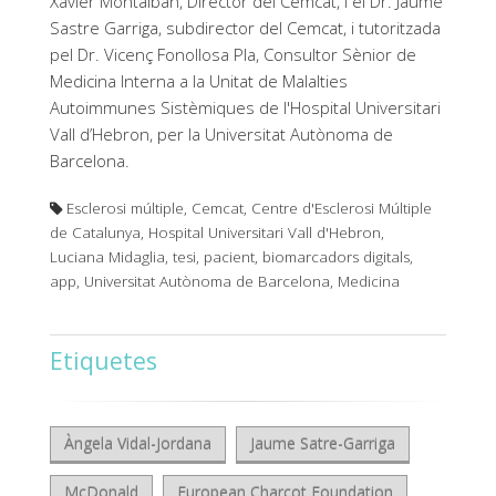
Xavier Montalban, Director del Cemcat, i el Dr. Jaume
Sastre Garriga, subdirector del Cemcat, i tutoritzada
pel Dr. Vicenç Fonollosa Pla, Consultor Sènior de
Medicina Interna a la Unitat de Malalties
Autoimmunes Sistèmiques de l'Hospital Universitari
Vall d’Hebron, per la Universitat Autònoma de
Barcelona.
Esclerosi múltiple, Cemcat, Centre d'Esclerosi Múltiple
de Catalunya, Hospital Universitari Vall d'Hebron,
Luciana Midaglia, tesi, pacient, biomarcadors digitals,
app, Universitat Autònoma de Barcelona, Medicina
Etiquetes
Àngela Vidal-Jordana
Jaume Satre-Garriga
McDonald
European Charcot Foundation