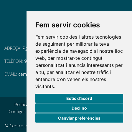
Fem servir cookies
Fem servir cookies i altres tecnologies
de seguiment per millorar la teva
ADREÇA:
Pg. Vall d'Hebron, 119-129, 08035 Barcelona
experiència de navegació al nostre lloc
web, per mostrar-te contingut
TELÈFON:
93 175 15 55
personalitzat i anuncis interessants per
a tu, per analitzar el nostre tràfic i
EMAIL:
cem-cat@cem-cat.org
entendre d’on venen els nostres
visitants.
Estic d’acord
Política de privacidad
|
Aviso legal
|
Política de cookies
|
Declino
Configurar cookies
|
Condicions generals de contractació
|
Canviar preferències
Política de redes redes sociales
© Centre d'Esclerosi Múltiple de Catalunya