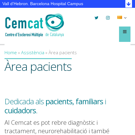
Vall d’Hebron. Barcelona Hospital Campus
Twitter
Instagram
Selec
lleng
Menú
Home
»
Assistència
»
Àrea pacients
You are here
Àrea pacients
Dedicada als
pacients, familiars
i
cuidadors
.
Al Cemcat es pot rebre diagnòstic i
tractament, neurorehabilitació i també