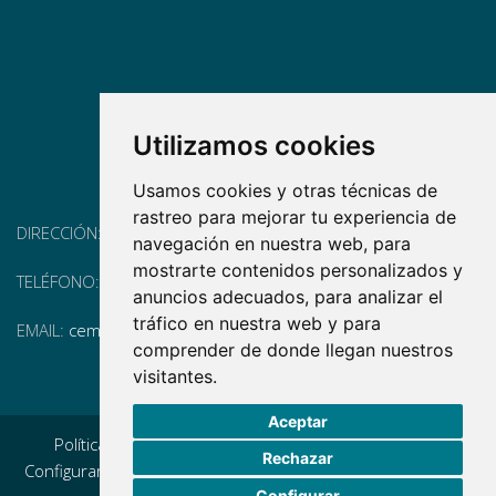
Utilizamos cookies
Usamos cookies y otras técnicas de
rastreo para mejorar tu experiencia de
DIRECCIÓN:
Pg. Vall d'Hebron, 119-129, 08035 Barcelona
navegación en nuestra web, para
mostrarte contenidos personalizados y
TELÉFONO:
(+34) 93 175 15 55
anuncios adecuados, para analizar el
tráfico en nuestra web y para
EMAIL:
cem-cat@cem-cat.org
comprender de donde llegan nuestros
visitantes.
Aceptar
Política de privacidad
|
Aviso legal
|
Política de cookies
|
Rechazar
Configurar cookies
|
Condiciones generales de contratación
Configurar