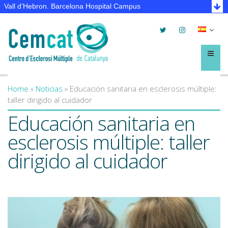
Vall d’Hebron. Barcelona Hospital Campus
Twitter
Instagram
Selec
lleng
Menú
Home
»
Noticias
»
Educación sanitaria en esclerosis múltiple:
You are here
taller dirigido al cuidador
Educación sanitaria en
esclerosis múltiple: taller
dirigido al cuidador