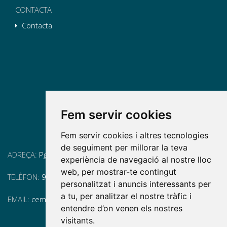
CONTACTA
Contacta
Fem servir cookies
Fem servir cookies i altres tecnologies
de seguiment per millorar la teva
ADREÇA:
Pg. Vall d'Hebron, 119-129, 08035 Barcelona
experiència de navegació al nostre lloc
web, per mostrar-te contingut
TELÈFON:
93 175 15 55
personalitzat i anuncis interessants per
a tu, per analitzar el nostre tràfic i
EMAIL:
cem-cat@cem-cat.org
entendre d’on venen els nostres
visitants.