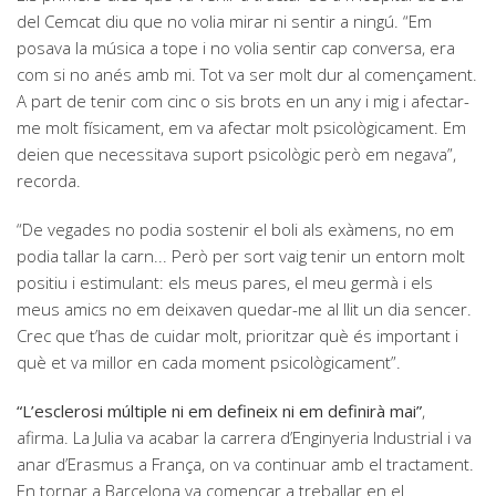
del Cemcat diu que no volia mirar ni sentir a ningú. “Em
posava la música a tope i no volia sentir cap conversa, era
com si no anés amb mi. Tot va ser molt dur al començament.
A part de tenir com cinc o sis brots en un any i mig i afectar-
me molt físicament, em va afectar molt psicològicament. Em
deien que necessitava suport psicològic però em negava”,
recorda.
“De vegades no podia sostenir el boli als exàmens, no em
podia tallar la carn... Però per sort vaig tenir un entorn molt
positiu i estimulant: els meus pares, el meu germà i els
meus amics no em deixaven quedar-me al llit un dia sencer.
Crec que t’has de cuidar molt, prioritzar què és important i
què et va millor en cada moment psicològicament”.
“L’esclerosi múltiple ni em defineix ni em definirà mai”
,
afirma. La Julia va acabar la carrera d’Enginyeria Industrial i va
anar d’Erasmus a França, on va continuar amb el tractament.
En tornar a Barcelona va començar a treballar en el