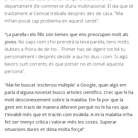
departament d’e-commerce d’una multinacional. El dia que té
tractament al Cemcat treballa després des de casa. “Mai
m’han posat cap problema en aquest sentit”.
“La parella i els fills són temes que ens preocupen molt als
joves.
No saps com s’ho prendrà la teva parella, tens molts
dubtes a l’hora de dir-ho... Primer has de digerir tot bé tu
personalment i després decidir a qui ho dius i com. Si algú
llavors surt corrents és que potser no et convé aquesta
persona”.
“Mai he buscat ‘esclerosi múltiple’ a Google, quan algú em
parla d’alguna novetat busco articles científics. Crec que hi ha
molt desconeixement sobre la malaltia. Em fa por que la
gent em tracti de manera diferent perquè no hi ha res que
t’invalidi més que et tractin com invàlida. A mi la malaltia m’ha
fet ser menys crítica i valorar més les coses. Superar
situacions dures et dóna molta força!”.