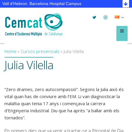
Vall d’Hebron. Barcelona Hospital Campus
Twitter
Instagram
Selec
lleng
Menú
Home
»
Cursos presencials
»
Julia Vilella
You are here
Julia Vilella
“Zero drames, zero autocompassió”. Segons la Julia això és
vital quan has de conviure amb l’EM. Li van diagnosticar la
malaltia quan tenia 17 anys i començava la carrera
d’Enginyeria Industrial. Diu que ha après “a ballar amb els
tornados”.
Els primers dies que va venir a tractar-se a l’Hospital de Dia