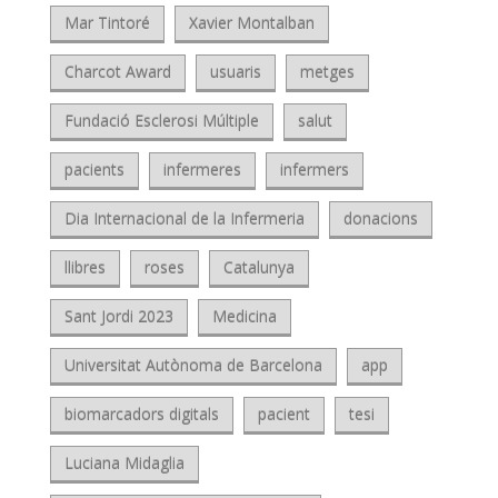
Mar Tintoré
Xavier Montalban
Charcot Award
usuaris
metges
Fundació Esclerosi Múltiple
salut
pacients
infermeres
infermers
Dia Internacional de la Infermeria
donacions
llibres
roses
Catalunya
Sant Jordi 2023
Medicina
Universitat Autònoma de Barcelona
app
biomarcadors digitals
pacient
tesi
Luciana Midaglia