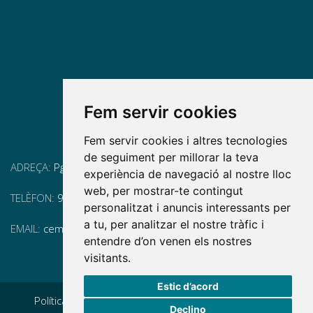
Fem servir cookies
Fem servir cookies i altres tecnologies
de seguiment per millorar la teva
ADREÇA:
Pg. Vall d'Hebron, 119-129, 08035 Barcelona
experiència de navegació al nostre lloc
web, per mostrar-te contingut
TELÈFON:
93 175 15 55
personalitzat i anuncis interessants per
a tu, per analitzar el nostre tràfic i
EMAIL:
cem-cat@cem-cat.org
entendre d’on venen els nostres
visitants.
Estic d’acord
Política de privacidad
|
Aviso legal
|
Política de cookies
|
Declino