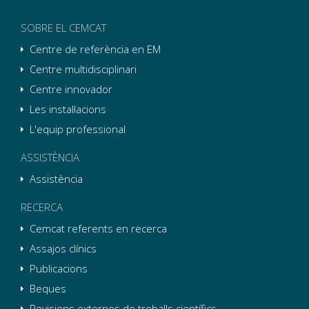
SOBRE EL CEMCAT
Centre de referència en EM
Centre multidisciplinari
Centre innovador
Les instal·lacions
L'equip professional
ASSISTÈNCIA
Assistència
RECERCA
Cemcat referents en recerca
Assajos clínics
Publicacions
Beques
Revisions externes de treballs científics