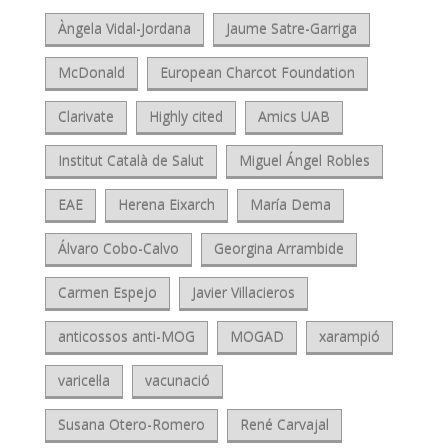
Àngela Vidal-Jordana
Jaume Satre-Garriga
McDonald
European Charcot Foundation
Clarivate
Highly cited
Amics UAB
Institut Català de Salut
Miguel Ángel Robles
EAE
Herena Eixarch
María Dema
Álvaro Cobo-Calvo
Georgina Arrambide
Carmen Espejo
Javier Villacieros
anticossos anti-MOG
MOGAD
xarampió
varicel·la
vacunació
Susana Otero-Romero
René Carvajal