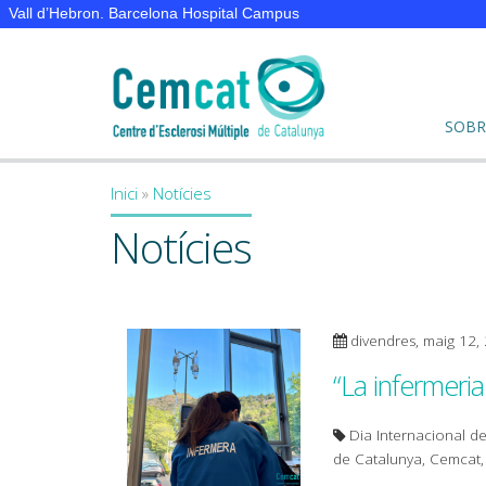
Vall d’Hebron. Barcelona Hospital Campus
SOBR
Inici
»
Notícies
You are here
Notícies
divendres, maig 12,
“La infermeria
Dia Internacional de
de Catalunya, Cemcat, p