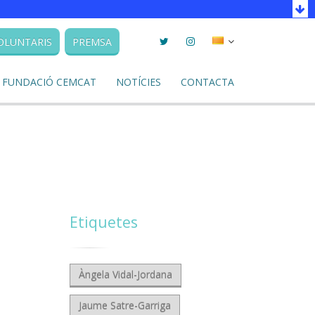
Twitter
Instagram
Seleccionar
OLUNTARIS
PREMSA
llengua
FUNDACIÓ CEMCAT
NOTÍCIES
CONTACTA
Etiquetes
Àngela Vidal-Jordana
Jaume Satre-Garriga