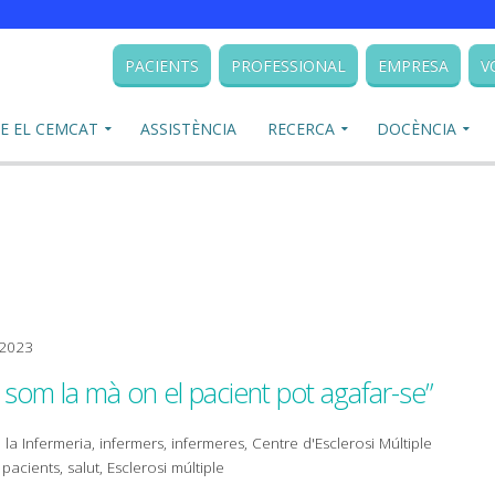
PACIENTS
PROFESSIONAL
EMPRESA
V
E EL CEMCAT
ASSISTÈNCIA
RECERCA
DOCÈNCIA
 2023
 som la mà on el pacient pot agafar-se”
 la Infermeria, infermers, infermeres, Centre d'Esclerosi Múltiple
acients, salut, Esclerosi múltiple