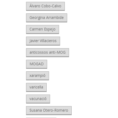
Álvaro Cobo-Calvo
Georgina Arrambide
Carmen Espejo
Javier Villacieros
anticossos anti-MOG
MOGAD
xarampió
varicel·la
vacunació
Susana Otero-Romero