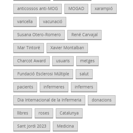
anticossos anti-MOG
MOGAD
xarampió
varicel·la
vacunació
Susana Otero-Romero
René Carvajal
Mar Tintoré
Xavier Montalban
Charcot Award
usuaris
metges
Fundació Esclerosi Múltiple
salut
pacients
infermeres
infermers
Dia Internacional de la Infermeria
donacions
llibres
roses
Catalunya
Sant Jordi 2023
Medicina