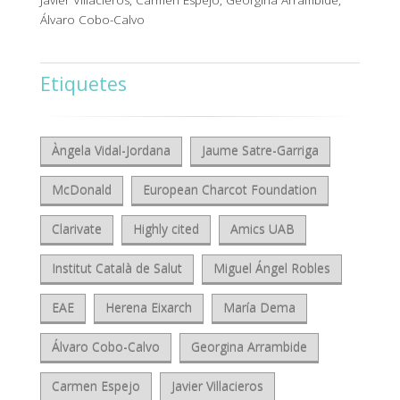
Javier Villacieros, Carmen Espejo, Georgina Arrambide,
Álvaro Cobo-Calvo
Etiquetes
Àngela Vidal-Jordana
Jaume Satre-Garriga
McDonald
European Charcot Foundation
Clarivate
Highly cited
Amics UAB
Institut Català de Salut
Miguel Ángel Robles
EAE
Herena Eixarch
María Dema
Álvaro Cobo-Calvo
Georgina Arrambide
Carmen Espejo
Javier Villacieros