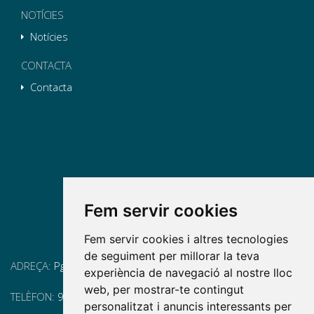
NOTÍCIES
Notícies
CONTACTA
Contacta
Fem servir cookies
Fem servir cookies i altres tecnologies
de seguiment per millorar la teva
ADREÇA:
Pg. Vall d'Hebron, 119-129, 08035 Barcelona
experiència de navegació al nostre lloc
web, per mostrar-te contingut
TELÈFON:
93 175 15 55
personalitzat i anuncis interessants per