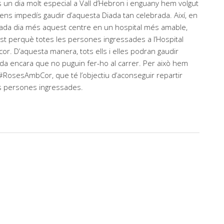
 un dia molt especial a Vall d’Hebron i enguany hem volgut
ns impedís gaudir d’aquesta Diada tan celebrada. Així, en
r cada dia més aquest centre en un hospital més amable,
st perquè totes les persones ingressades a l’Hospital
or. D’aquesta manera, tots ells i elles podran gaudir
da encara que no puguin fer-ho al carrer. Per això hem
a #RosesAmbCor, que té l’objectiu d’aconseguir repartir
es persones ingressades.