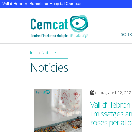
Vall d’Hebron. Barcelona Hospital Campus
SOBR
Inici
»
Notícies
You are here
Notícies
dijous, abril 22, 202
Vall d’Hebron 
i missatges a
roses per al p