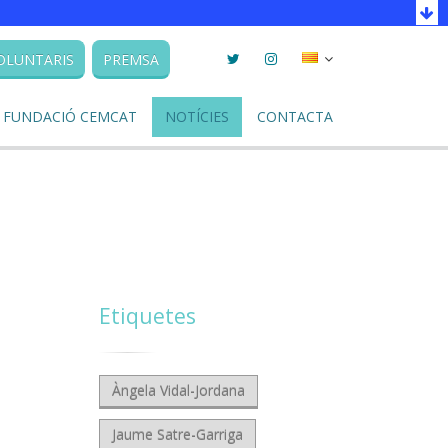
Twitter
Instagram
Seleccionar
OLUNTARIS
PREMSA
llengua
FUNDACIÓ CEMCAT
NOTÍCIES
CONTACTA
Etiquetes
Àngela Vidal-Jordana
Jaume Satre-Garriga