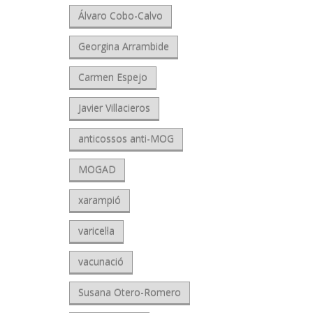
Álvaro Cobo-Calvo
Georgina Arrambide
Carmen Espejo
Javier Villacieros
anticossos anti-MOG
MOGAD
xarampió
varicel·la
vacunació
Susana Otero-Romero