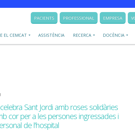
PACIENTS
PROFESSIONAL
EMPRESA
V
E EL CEMCAT
ASSISTÈNCIA
RECERCA
DOCÈNCIA
1
celebra Sant Jordi amb roses solidàries
mb cor per a les persones ingressades i
ersonal de l’hospital