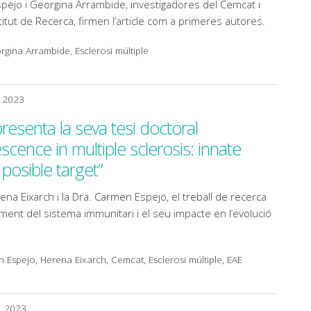
pejo i Georgina Arrambide, investigadores del Cemcat i
titut de Recerca, firmen l’article com a primeres autores.
gina Arrambide, Esclerosi múltiple
, 2023
esenta la seva tesi doctoral
ence in multiple sclerosis: innate
posible target”
erena Eixarch i la Dra. Carmen Espejo, el treball de recerca
iment del sistema immunitari i el seu impacte en l’evolució
Espejo, Herena Eixarch, Cemcat, Esclerosi múltiple, EAE
, 2023