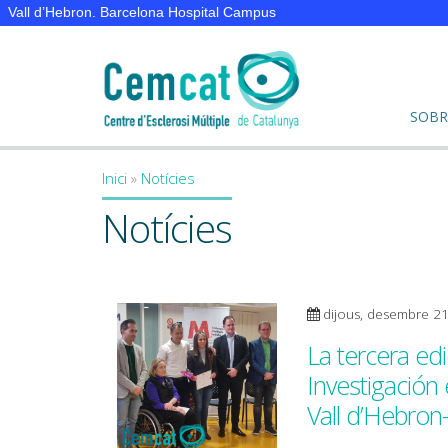
Vall d’Hebron. Barcelona Hospital Campus
SOBR
Inici
»
Notícies
You are here
Notícies
dijous, desembre 2
La tercera ed
Investigación 
Vall d’Hebro