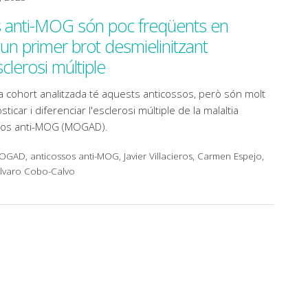
s anti-MOG són poc freqüents en
un primer brot desmielinitzant
clerosi múltiple
 cohort analitzada té aquests anticossos, però són molt
ticar i diferenciar l'esclerosi múltiple de la malaltia
ssos anti-MOG (MOGAD).
MOGAD, anticossos anti-MOG, Javier Villacieros, Carmen Espejo,
Álvaro Cobo-Calvo