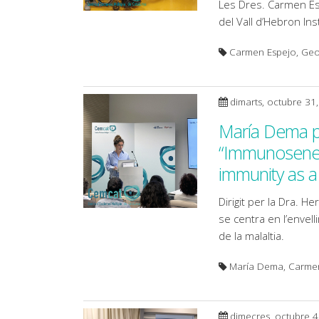
Les Dres. Carmen Es
del Vall d’Hebron Ins
Carmen Espejo, Geor
dimarts, octubre 31
María Dema pr
“Immunosenesc
immunity as a 
Dirigit per la Dra. H
se centra en l’envell
de la malaltia.
María Dema, Carmen 
dimecres, octubre 4