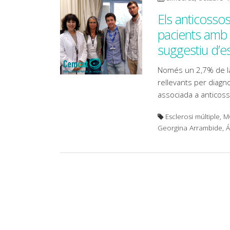
Els anticosso
pacients amb 
suggestiu d’es
Només un 2,7% de la
rellevants per diagnos
associada a antico
Esclerosi múltiple, 
Georgina Arrambide, 