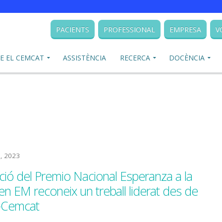
PACIENTS
PROFESSIONAL
EMPRESA
V
E EL CEMCAT
ASSISTÈNCIA
RECERCA
DOCÈNCIA
1, 2023
ició del Premio Nacional Esperanza a la
en EM reconeix un treball liderat des de
n-Cemcat