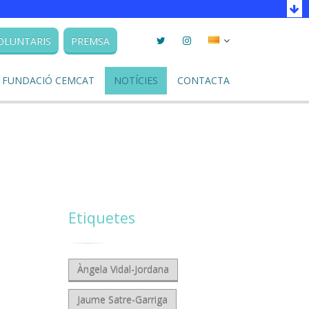
Twitter
Instagram
Seleccionar
OLUNTARIS
PREMSA
llengua
FUNDACIÓ CEMCAT
NOTÍCIES
CONTACTA
Etiquetes
Àngela Vidal-Jordana
Jaume Satre-Garriga