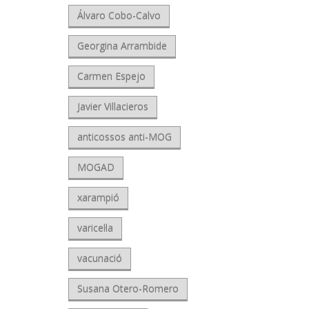
Álvaro Cobo-Calvo
Georgina Arrambide
Carmen Espejo
Javier Villacieros
anticossos anti-MOG
MOGAD
xarampió
varicel·la
vacunació
Susana Otero-Romero