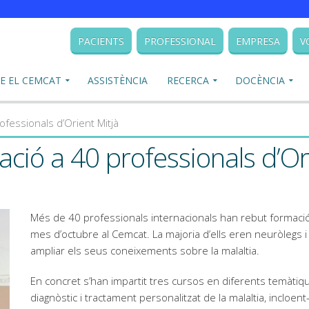
PACIENTS
PROFESSIONAL
EMPRESA
V
E EL CEMCAT
ASSISTÈNCIA
RECERCA
DOCÈNCIA
fessionals d’Orient Mitjà
ció a 40 professionals d’Or
Més de 40 professionals internacionals han rebut formació 
mes d’octubre al Cemcat. La majoria d’ells eren neuròlegs 
ampliar els seus coneixements sobre la malaltia.
En concret s’han impartit tres cursos en diferents temàtiq
diagnòstic i tractament personalitzat de la malaltia, incloent-