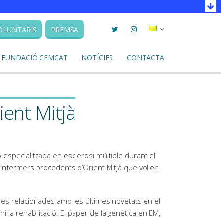
Twitter
Instagram
Seleccionar
OLUNTARIS
PREMSA
llengua
FUNDACIÓ CEMCAT
NOTÍCIES
CONTACTA
ient Mitjà
especialitzada en esclerosi múltiple durant el
i infermers procedents d’Orient Mitjà que volien
ues relacionades amb les últimes novetats en el
hi la rehabilitació. El paper de la genètica en EM,