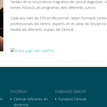
l’anàlisi de la ressonància magnètica de cara al diagnòstic 
temes inclosos als programes dels diferents cursos.
Cada any més de 300 professionals reben formació continu
professionals del centre, experts en el camp de l’esclerosi
també els diferents espais del Cemcat.
DOCÈNCIA
FUNDACIÓ CEMCAT
en
Cemcat referents en
Fundació Cemcat
docència