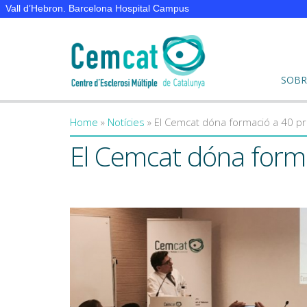
Vall d’Hebron. Barcelona Hospital Campus
SOBR
Home
»
Notícies
»
El Cemcat dóna formació a 40 pro
You are here
El Cemcat dóna forma