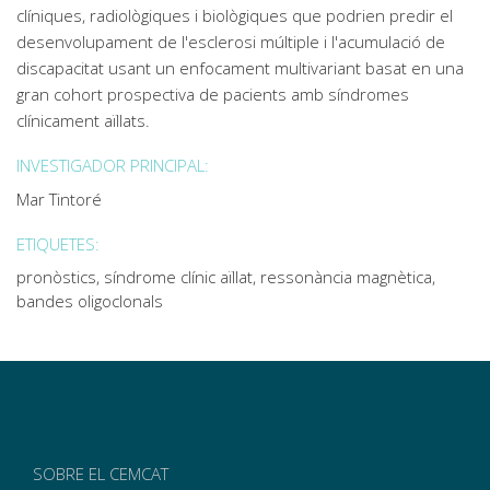
clíniques, radiològiques i biològiques que podrien predir el
desenvolupament de l'esclerosi múltiple i l'acumulació de
discapacitat usant un enfocament multivariant basat en una
gran cohort prospectiva de pacients amb síndromes
clínicament aïllats.
INVESTIGADOR PRINCIPAL:
Mar Tintoré
ETIQUETES:
pronòstics, síndrome clínic aïllat, ressonància magnètica,
bandes oligoclonals
SOBRE EL CEMCAT