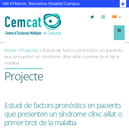
Vall d’Hebron. Barcelona Hospital Campus
Twitter
Instagram
Selec
lleng
Menú
Home
»
Projectes
»
Estudi de factors pronòstics en pacients
You are here
que presenten un síndrome clínic aïllat o primer brot de la
malaltia
Projecte
Estudi de factors pronòstics en pacients
que presenten un síndrome clínic aïllat o
primer brot de la malaltia