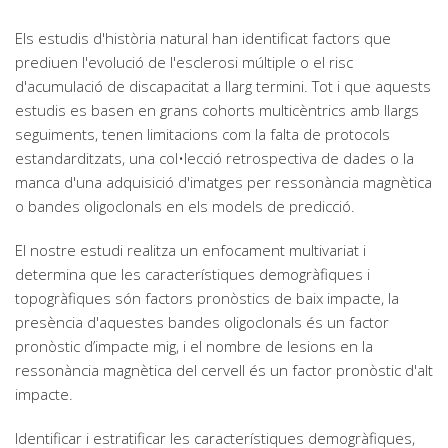
Els estudis d'història natural han identificat factors que
prediuen l'evolució de l'esclerosi múltiple o el risc
d'acumulació de discapacitat a llarg termini. Tot i que aquests
estudis es basen en grans cohorts multicèntrics amb llargs
seguiments, tenen limitacions com la falta de protocols
estandarditzats, una col•lecció retrospectiva de dades o la
manca d'una adquisició d'imatges per ressonància magnètica
o bandes oligoclonals en els models de predicció.
El nostre estudi realitza un enfocament multivariat i
determina que les característiques demogràfiques i
topogràfiques són factors pronòstics de baix impacte, la
presència d'aquestes bandes oligoclonals és un factor
pronòstic d’impacte mig, i el nombre de lesions en la
ressonància magnètica del cervell és un factor pronòstic d'alt
impacte.
Identificar i estratificar les característiques demogràfiques,