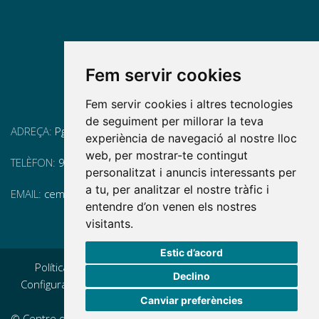
Fem servir cookies
Fem servir cookies i altres tecnologies
de seguiment per millorar la teva
ADREÇA:
Pg. Vall d'Hebron, 119-129, 08035 Barcelona
experiència de navegació al nostre lloc
web, per mostrar-te contingut
TELÈFON:
93 175 15 55
personalitzat i anuncis interessants per
a tu, per analitzar el nostre tràfic i
EMAIL:
cem-cat@cem-cat.org
entendre d’on venen els nostres
visitants.
Estic d’acord
Política de privacidad
|
Aviso legal
|
Política de cookies
|
Declino
Configurar cookies
|
Condicions generals de contractació
|
Canviar preferències
Política de redes redes sociales
© Centre d'Esclerosi Múltiple de Catalunya