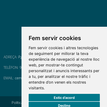
Fem servir cookies
Fem servir cookies i altres tecnologies
de seguiment per millorar la teva
ADREÇA:
Pg. Vall d'Hebron, 119-129, 08035 Barcelona
experiència de navegació al nostre lloc
web, per mostrar-te contingut
TELÈFON:
93 175 15 55
personalitzat i anuncis interessants per
a tu, per analitzar el nostre tràfic i
EMAIL:
cem-cat@cem-cat.org
entendre d’on venen els nostres
visitants.
Estic d’acord
Política de privacidad
|
Aviso legal
|
Política de cookies
|
Declino