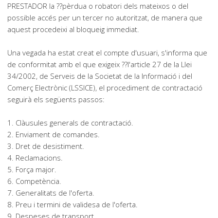
PRESTADOR la ??pèrdua o robatori dels mateixos o del
possible accés per un tercer no autoritzat, de manera que
aquest procedeixi al bloqueig immediat.
Una vegada ha estat creat el compte d'usuari, s'informa que
de conformitat amb el que exigeix ??l'article 27 de la Llei
34/2002, de Serveis de la Societat de la Informació i del
Comerç Electrònic (LSSICE), el procediment de contractació
seguirà els següents passos:
1. Clàusules generals de contractació.
2. Enviament de comandes.
3. Dret de desistiment.
4. Reclamacions.
5. Força major.
6. Competència.
7. Generalitats de l'oferta.
8. Preu i termini de validesa de l'oferta.
9. Despeses de transport.