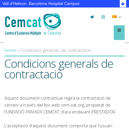
Vall d’Hebron. Barcelona Hospital Campus
Twitter
Instagram
Selec
lleng
Menú
Home
»
Condicions generals de contractació
You are here
Condicions generals de
contractació
Aquest document contractual regirà la contractació de
serveis a través del lloc web cem-cat.org, propietat de
FUNDACIÓ PRIVADA CEMCAT, d'ara endavant PRESTADOR.
L'acceptació d'aquest document comporta que l'usuari: