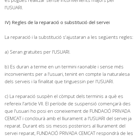
es pogués realitzar sense inconvenients majors per
l'USUARI.
IV) Regles de la reparació o substitució del servei
La reparació i la substitució s'ajustaran a les següents regles:
a) Seran gratuïtes per l'USUARI.
b) Es duran a terme en un termini raonable i sense més
inconvenients per a l'usuari, tenint en compte la naturalesa
dels serveis i la finalitat que tinguessin per l'USUARI.
c) La reparació suspèn el còmput dels terminis a què es
refereix l'article VII. El període de suspensió començarà des
que l'usuari ho posi en coneixement de FUNDACIÓ PRIVADA
CEMCAT i conclourà amb el lliurament a l'USUARI del servei ja
reparat. Durant els sis mesos posteriors al lliurament del
servei reparat, FUNDACIÓ PRIVADA CEMCAT respondrà de les