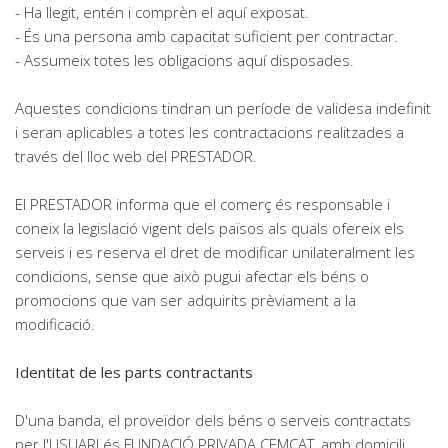
- Ha llegit, entén i comprèn el aquí exposat.
- És una persona amb capacitat suficient per contractar.
- Assumeix totes les obligacions aquí disposades.
Aquestes condicions tindran un període de validesa indefinit
i seran aplicables a totes les contractacions realitzades a
través del lloc web del PRESTADOR.
El PRESTADOR informa que el comerç és responsable i
coneix la legislació vigent dels països als quals ofereix els
serveis i es reserva el dret de modificar unilateralment les
condicions, sense que això pugui afectar els béns o
promocions que van ser adquirits prèviament a la
modificació.
Identitat de les parts contractants
D'una banda, el proveïdor dels béns o serveis contractats
per l'USUARI és FUNDACIÓ PRIVADA CEMCAT, amb domicili