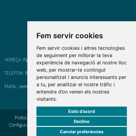
Fem servir cookies
Fem servir cookies i altres tecnologies
de seguiment per millorar la teva
ADREÇA:
Pg. Vall d'Hebron, 119-129, 08035 Barcelona
experiència de navegació al nostre lloc
web, per mostrar-te contingut
TELÈFON:
93 175 15 55
personalitzat i anuncis interessants per
a tu, per analitzar el nostre tràfic i
EMAIL:
cem-cat@cem-cat.org
entendre d’on venen els nostres
visitants.
Estic d’acord
Política de privacidad
|
Aviso legal
|
Política de cookies
|
Declino
Configurar cookies
|
Condicions generals de contractació
|
Canviar preferències
Política de redes redes sociales