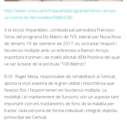
http://www.ccma.cat/tv3/alacarta/programa/ramon-arroyo-
un-home-de-ferro/video/5689238/
A la secció ‘Imparables’, conduïda pel periodista Francesc
Sòria, del programa Els Matins de TV3, liderat per Nuria Roca
de dimarts 19 de setmbre de 2017, es va tractar l’esport i
l’esclerosi múltiple amb un entrevista a Ramón Arroyo,
esportista Ironman i de triatló afectat d’EM l’història del qual
va ser la base de la pel.lícula “100 Metros”.
El Dr. Roger Meza, responsable de rehabilitació al Cemcat,
aporta la visió experta de la gran utilitat i importància que
l’execici físic i l’esport tenen en l’esclerosi múltiple. La
mobilitat i el manteniment de funcions són un aspecte tant
important com els tractaments de fons de la malaltia per
tractar cada persona de forma individual i integral, objectiu
primordial del Cemcat.